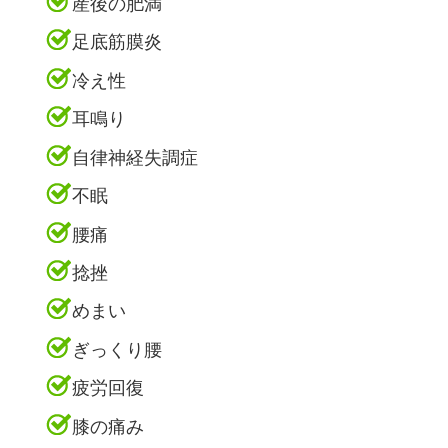
産後の肥満
足底筋膜炎
冷え性
耳鳴り
自律神経失調症
不眠
腰痛
捻挫
めまい
ぎっくり腰
疲労回復
膝の痛み