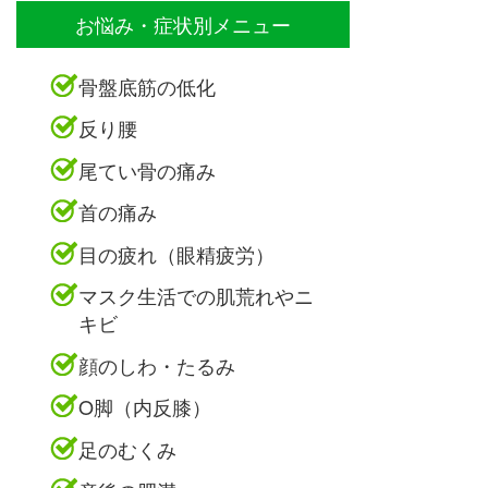
お悩み・症状別メニュー
骨盤底筋の低化
反り腰
尾てい骨の痛み
首の痛み
目の疲れ（眼精疲労）
マスク生活での肌荒れやニ
キビ
顔のしわ・たるみ
O脚（内反膝）
足のむくみ