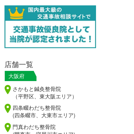
店舗一覧
大阪府
さかもと鍼灸整骨院
（平野区、東大阪エリア）
四条畷わだち整骨院
(四条畷市、大東市エリア)
門真わだち整骨院
(門真市、寝屋川市エリア)