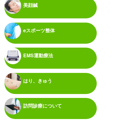
美顔鍼
eスポーツ整体
EMS運動療法
はり、きゅう
訪問診療について