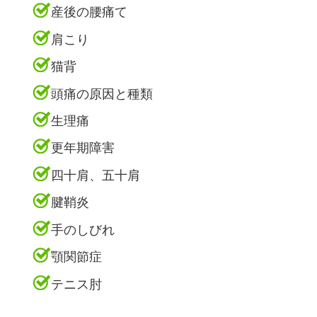
産後の腰痛て
肩こり
猫背
頭痛の原因と種類
生理痛
更年期障害
四十肩、五十肩
腱鞘炎
手のしびれ
顎関節症
テニス肘