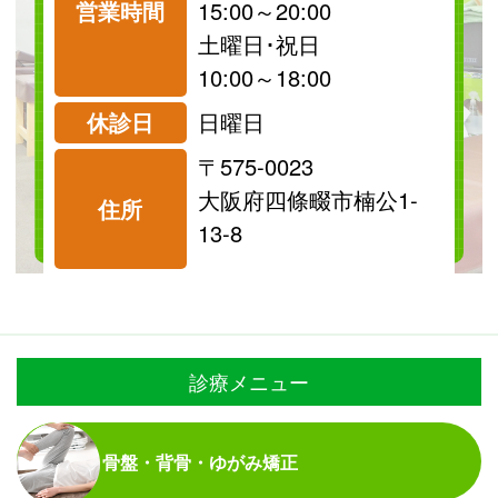
営業時間
15:00～20:00
祝日
保険
土曜日･祝日
診療可
診療可
10:00～18:00
休診日
日曜日
〒575-0023
料金表を見る
大阪府四條畷市楠公1-
住所
13-8
診療メニュー
骨盤・背骨・ゆがみ矯正