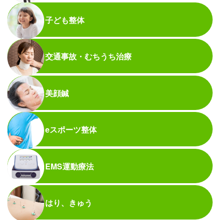
子ども整体
交通事故・むちうち治療
美顔鍼
eスポーツ整体
EMS運動療法
はり、きゅう