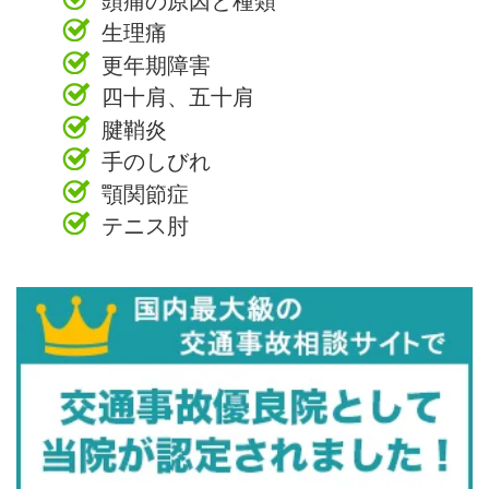
生理痛
更年期障害
四十肩、五十肩
腱鞘炎
手のしびれ
顎関節症
テニス肘