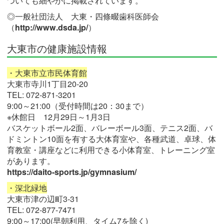
ついても細やかに掲載されています。
◎一般社団法人 大東・四條畷歯科医師会
（
http://www.dsda.jp/
）
大東市の健康施設情報
・大東市立市民体育館
大東市寺川1丁目20-20
TEL: 072-871-3201
9:00～21:00（受付時間は20：30まで）
※休館日 12月29日～1月3日
バスケットボール2面、バレーボール3面、テニス2面、バ
ドミントン10面を有する大体育室や、各種武道、卓球、体
育教室・講座などに利用できる小体育室、トレーニング室
があります。
https://daito-sports.jp/gymnasium/
・深北緑地
大東市津の辺町3-31
TEL: 072-877-7471
9:00～17:00(早朝利用、タイム7を除く)