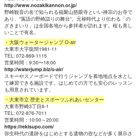
http://www.nozakikannon.or.jp/
野崎観音の名で知られる福聚山慈眼寺といい禅宗のお寺で
あり、”落語の野崎詣りの舞台”。元禄時代より伝わる「の
ざきまいり」は全国各地から参拝者が訪れます。桜も美し
いことで有名。
・大阪ウォータージャンプ O-air
大東市大字龍間1981-11
TEL: 072-869-1115
営業時間：9:30〜18:00
http://waterjump.biz/o-air/
スキーやスノーボードで行うジャンプを着地地点を水とし
て練習できる施設です。はじめての方でも安心のレッスン
も用意されています。
・大東市立 歴史とスポーツふれあいセンター
大東市野崎3丁目6-1
TEL: 072-876-7011
営業時間：10:00～20:00
https://rekisupo.com/
弥生時代の遺跡をはじめとする遺物の壺などが多く展示さ