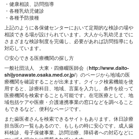
・健康相談、訪問指導
・各種乳幼児健診
・各種予防接種
上記のように各保健センターにおいて定期的な検診の場や
相談できる場が設けられています。大人から乳幼児までに
さまざまな検診制度を完備し、必要があれば訪問指導にも
対応しています。
◎安心できる医療機関の探し方
一般社団法人 大東・四條畷医師会（
http://www.daito-
shijyonawate.osaka.med.or.jp/
）のページから地域の医
療機関を確認することが出来ます。クイック検索機能を使
用すると、診療科目、地域、言葉を入力し、条件を絞って
医療機関を検索することも可能です。在宅医療として、地
域包括ケアや医療・介護連携事業の窓口などを調べること
もできるなど、便利なページです。
また歯医者さんを検索できるサイトもあります。休日診療
担当医の一覧もあるので、もしもの時に安心です。成人歯
科検診、母子保健事業、訪問治療、障碍者への対応などに