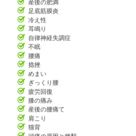
産後の肥満
足底筋膜炎
冷え性
耳鳴り
自律神経失調症
不眠
腰痛
捻挫
めまい
ぎっくり腰
疲労回復
膝の痛み
産後の腰痛て
肩こり
猫背
頭痛の原因と種類