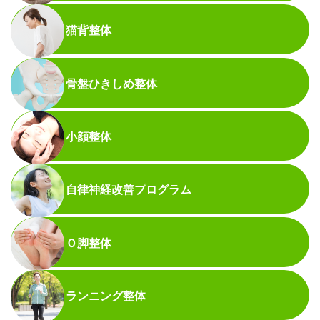
猫背整体
骨盤ひきしめ整体
小顔整体
自律神経改善プログラム
Ｏ脚整体
ランニング整体