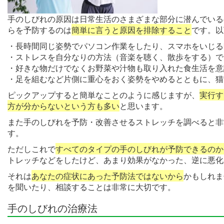
手のしびれの原因は日常生活のさまざまな部分に潜んでいる
らを予防するのは
簡単に言うと原因を排除すること
です。以
・長時間同じ姿勢でパソコン作業をしたり、スマホをいじる
・ストレスを自分なりの方法（音楽を聴く、散歩をする）で
・好きな物だけでなくお野菜や汁物も取り入れた食生活を意
・足を組むなど片側に重心をおく姿勢をやめるとともに、猫
ピックアップすると簡単なことのように感じますが、
実行す
方が分からないという方も多い
と思います。
また手のしびれを予防・改善させるストレッチを調べると非
す。
ただしこれで
すべてのタイプの手のしびれが予防できるのか
トレッチなどをしたけど、あまり効果がなかった、逆に悪化
それは
あなたの症状にあった予防法ではないから
かもしれま
を聞いたり、相談することは非常に大切です。
手のしびれの治療法