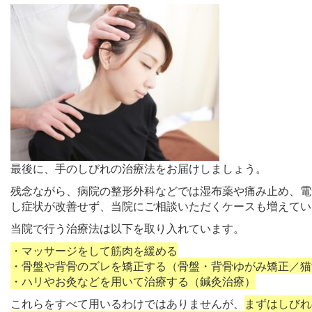
最後に、手のしびれの治療法をお届けしましょう。
残念ながら、病院の整形外科などでは湿布薬や痛み止め、電
し症状が改善せず、当院にご相談いただくケースも増えてい
当院で行う治療法は以下を取り入れています。
・マッサージをして筋肉を緩める
・骨盤や背骨のズレを矯正する（骨盤・背骨ゆがみ矯正／猫
・ハリやお灸などを用いて治療する（鍼灸治療）
これらをすべて用いるわけではありませんが、
まずはしびれ