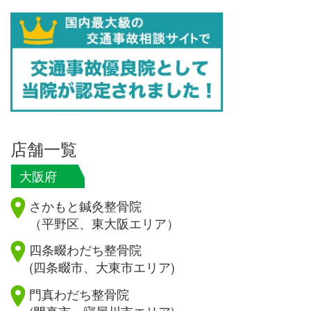
店舗一覧
大阪府
さかもと鍼灸整骨院
（平野区、東大阪エリア）
四条畷わだち整骨院
(四条畷市、大東市エリア)
門真わだち整骨院
(門真市、寝屋川市エリア)