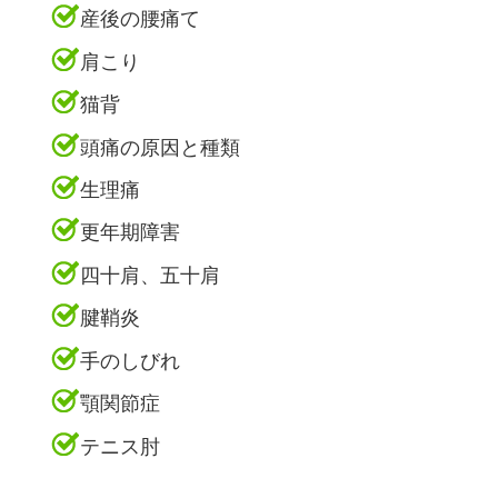
産後の腰痛て
肩こり
猫背
頭痛の原因と種類
生理痛
更年期障害
四十肩、五十肩
腱鞘炎
手のしびれ
顎関節症
テニス肘