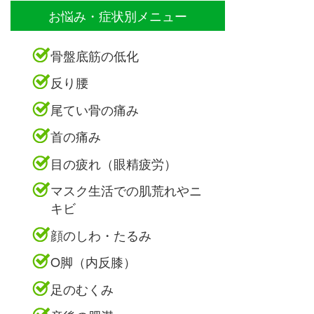
お悩み・症状別メニュー
骨盤底筋の低化
反り腰
尾てい骨の痛み
首の痛み
目の疲れ（眼精疲労）
マスク生活での肌荒れやニ
キビ
顔のしわ・たるみ
O脚（内反膝）
足のむくみ