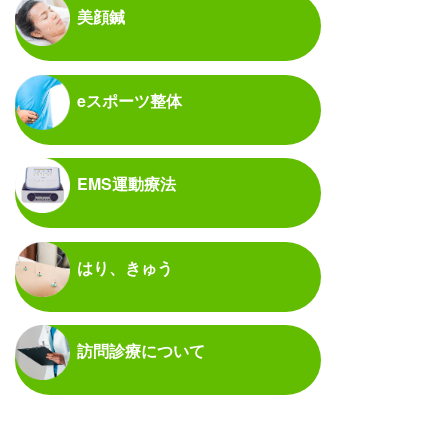
美顔鍼
eスポーツ整体
EMS運動療法
はり、きゅう
訪問診療について