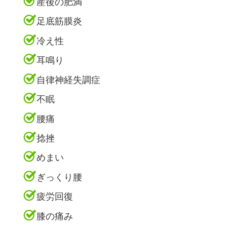
産後の肥満
足底筋膜炎
冷え性
耳鳴り
自律神経失調症
不眠
腰痛
捻挫
めまい
ぎっくり腰
疲労回復
膝の痛み