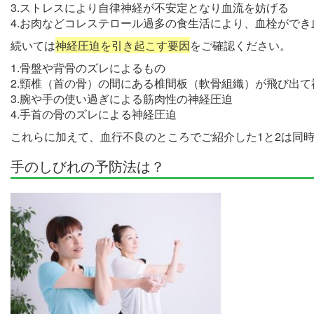
3.ストレスにより自律神経が不安定となり血流を妨げる
4.お肉などコレステロール過多の食生活により、血栓ができ
続いては
神経圧迫を引き起こす要因
をご確認ください。
1.骨盤や背骨のズレによるもの
2.頸椎（首の骨）の間にある椎間板（軟骨組織）が飛び出て
3.腕や手の使い過ぎによる筋肉性の神経圧迫
4.手首の骨のズレによる神経圧迫
これらに加えて、血行不良のところでご紹介した1と2は同
手のしびれの予防法は？