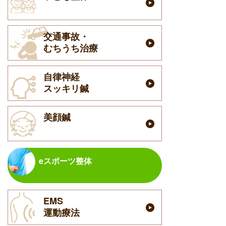
交通事故・
むちうち治療
自律神経
スッキリ鍼
美顔鍼
eスポーツ整体
EMS
運動療法