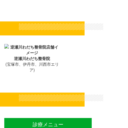
逆瀬川わだち整骨院
(宝塚市、伊丹市、川西市エリ
ア)
診療メニュー