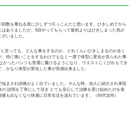
が回数を重ねる度に少しずつ引っこんだと思います。ひきしめてから
じはありましたが、5回やってもらって最初よりはひきしまった気が
ございました。
め”と言っても、どんな事をするのか、どれくらいひきしまるのか全く
が、特に痛いことをするわけでもなく一度で体型に変化が見られた事
らなかったパンツも普通に履けるようになり、ウエストにくびれもでき
て、かなり体型が変化した事が実感出来ました。
で悩まされ頭痛がよく出ていました。そんな時、知人に紹介され来院
体の 説明を丁寧にして頂き とても安心して治療を受け始めたのを覚
頭痛も出なくなり快適に日常生活を送れています。（50代女性）