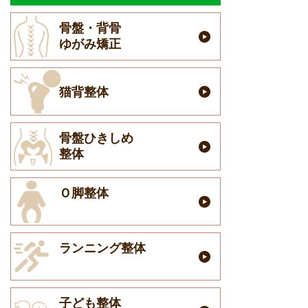
骨盤・背骨
ゆがみ矯正
猫背整体
骨盤ひきしめ
整体
Ｏ脚整体
ランニング整体
子ども整体