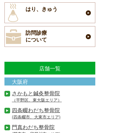
はり、きゅう
訪問診療
について
店舗一覧
大阪府
さかもと鍼灸整骨院
（平野区、東大阪エリア）
四条畷わだち整骨院
(四条畷市、大東市エリア)
門真わだち整骨院