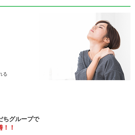
れる
だちグループで
善！！