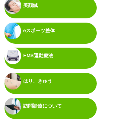
美顔鍼
eスポーツ整体
EMS運動療法
はり、きゅう
訪問診療について