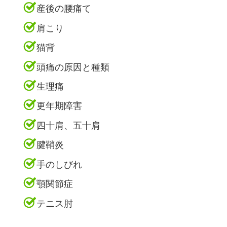
産後の腰痛て
肩こり
猫背
頭痛の原因と種類
生理痛
更年期障害
四十肩、五十肩
腱鞘炎
手のしびれ
顎関節症
テニス肘