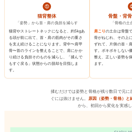
①
猫背整体
骨盤・背骨
「姿勢」から首・肩の負担を減らす
「骨格の土
猫背やストレートネックになると、約5kgあ
肩こり
の土台は骨盤
る頭が前に出て、首・肩の筋肉がその重さ
骨がねじれ、その上
を支え続けることになります。背中〜肩甲
ずれて、片側の首・
骨〜首のラインを整えることで、肩にかか
す。ボキボキしない
り続ける負担そのものを減らし、「揉んで
整え、正しい姿勢を
もすぐ戻る」状態からの脱却を目指しま
ます。
す。
揉むだけでは姿勢と骨格が残り数日で元に
ぐには抜けません。
原因（姿勢・骨格）と
から、初回から変化を実感し