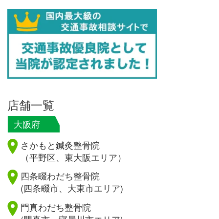
店舗一覧
大阪府
さかもと鍼灸整骨院
（平野区、東大阪エリア）
四条畷わだち整骨院
(四条畷市、大東市エリア)
門真わだち整骨院
(門真市、寝屋川市エリア)