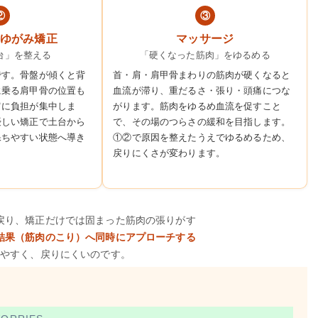
②
③
ゆがみ矯正
マッサージ
台」を整える
「硬くなった筋肉」をゆるめる
です。骨盤が傾くと背
首・肩・肩甲骨まわりの筋肉が硬くなると
に乗る肩甲骨の位置も
血流が滞り、重だるさ・張り・頭痛につな
肩に負担が集中しま
がります。筋肉をゆるめ血流を促すこと
優しい矯正で土台から
で、その場のつらさの緩和を目指します。
保ちやすい状態へ導き
①②で原因を整えたうえでゆるめるため、
戻りにくさが変わります。
戻り、矯正だけでは固まった筋肉の張りがす
結果（筋肉のこり）へ同時にアプローチする
やすく、戻りにくいのです。