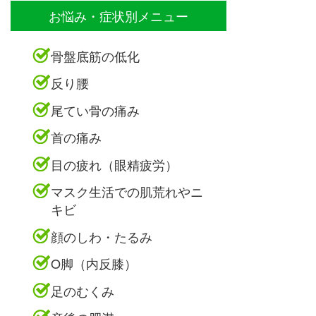
お悩み・症状別メニュー
骨盤底筋の低化
反り腰
尾てい骨の痛み
首の痛み
目の疲れ（眼精疲労）
マスク生活での肌荒れやニ
キビ
顔のしわ・たるみ
O脚（内反膝）
足のむくみ