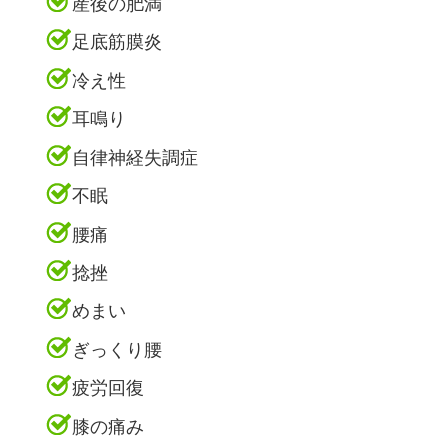
産後の肥満
足底筋膜炎
冷え性
耳鳴り
自律神経失調症
不眠
腰痛
捻挫
めまい
ぎっくり腰
疲労回復
膝の痛み