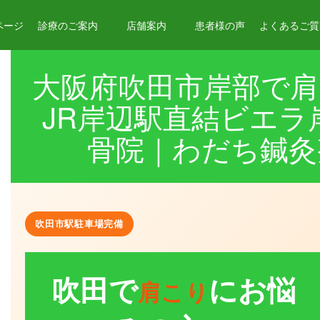
ページ
診療のご案内
店舗案内
患者様の声
よくあるご質問
大阪府吹田市岸部で肩
JR岸辺駅直結ビエラ
骨院｜わだち鍼灸
吹田市駅駐車場完備
吹田で
にお悩
肩こり