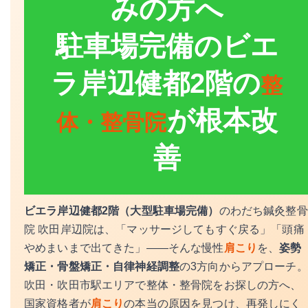
みの方へ
駐車場完備のビエ
ラ岸辺健都2階の
整
が根本改
体・整骨院
善
ビエラ岸辺健都2階（大型駐車場完備）
のわだち鍼灸整骨
院 吹田岸辺院は、「マッサージしてもすぐ戻る」「頭痛
やめまいまで出てきた」——そんな慢性
肩こり
を、
姿勢
矯正・骨盤矯正・自律神経調整
の3方向からアプローチ。
吹田・吹田市駅エリアで整体・整骨院をお探しの方へ、
国家資格者が
肩こり
の本当の原因を見つけ、再発しにく