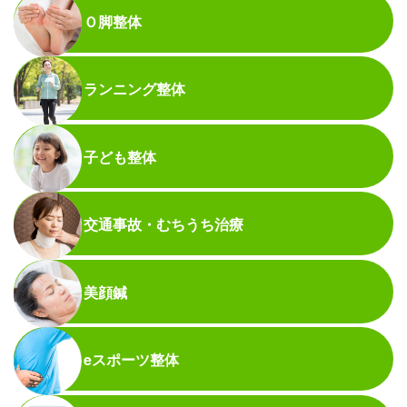
Ｏ脚整体
ランニング整体
子ども整体
交通事故・むちうち治療
美顔鍼
eスポーツ整体