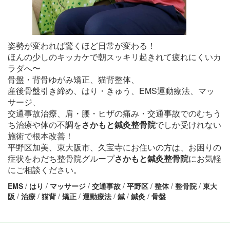
姿勢が変われば驚くほど日常が変わる！
ほんの少しのキッカケで朝スッキリ起きれて疲れにくいカ
ラダへ〜
骨盤・背骨ゆがみ矯正、猫背整体、
産後骨盤引き締め、はり・きゅう、EMS運動療法、マッ
サージ、
交通事故治療、肩・腰・ヒザの痛み・交通事故でのむちう
ち治療や体の不調を
さかもと鍼灸整骨院
でしか受けれない
施術で根本改善！
平野区加美、東大阪市、久宝寺にお住いの方は、お困りの
症状をわだち整骨院グループ
さかもと鍼灸整骨院
にお気軽
にご相談ください。
EMS
/
はり
/
マッサージ
/
交通事故
/
平野区
/
整体
/
整骨院
/
東大
阪
/
治療
/
猫背
/
矯正
/
運動療法
/
鍼
/
鍼灸
/
骨盤