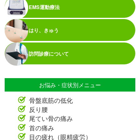
EMS運動療法
はり、きゅう
訪問診療について
お悩み・症状別メニュー
骨盤底筋の低化
反り腰
尾てい骨の痛み
首の痛み
目の疲れ（眼精疲労）