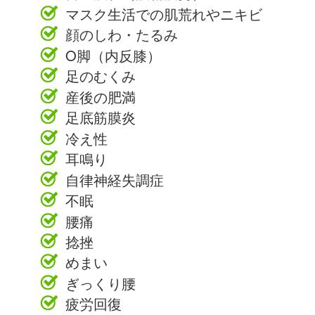
マスク生活での肌荒れやニキビ
顔のしわ・たるみ
O脚（内反膝）
足のむくみ
産後の肥満
足底筋膜炎
冷え性
耳鳴り
自律神経失調症
不眠
腰痛
捻挫
めまい
ぎっくり腰
疲労回復