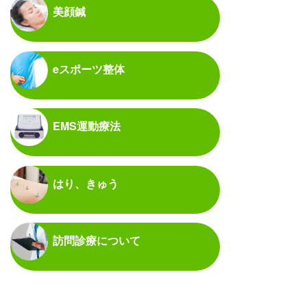
美顔鍼
eスポーツ整体
EMS運動療法
はり、きゅう
訪問診療について