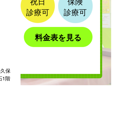
祝日
保険
診療可
診療可
料金表を見る
小久保
石1階