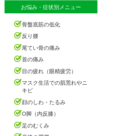
お悩み・症状別メニュー
骨盤底筋の低化
反り腰
尾てい骨の痛み
首の痛み
目の疲れ（眼精疲労）
マスク生活での肌荒れやニ
キビ
顔のしわ・たるみ
O脚（内反膝）
足のむくみ