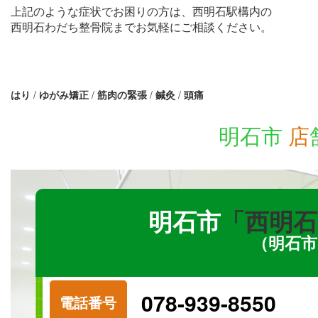
上記のような症状でお困りの方は、西明石駅構内の
西明石わだち整骨院までお気軽にご相談ください。
はり
/
ゆがみ矯正
/
筋肉の緊張
/
鍼灸
/
頭痛
明石市
店
明石市
「西明石
（明石市
078-939-8550
電話番号