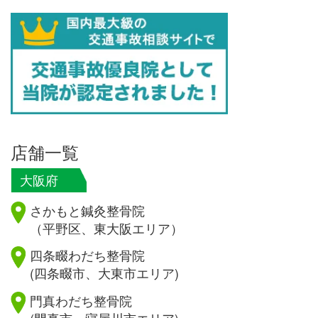
店舗一覧
大阪府
さかもと鍼灸整骨院
（平野区、東大阪エリア）
四条畷わだち整骨院
(四条畷市、大東市エリア)
門真わだち整骨院
(門真市、寝屋川市エリア)