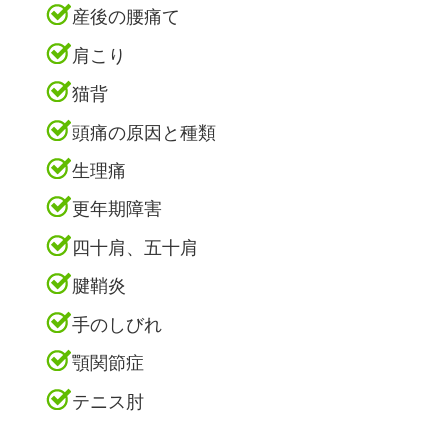
産後の腰痛て
肩こり
猫背
頭痛の原因と種類
生理痛
更年期障害
四十肩、五十肩
腱鞘炎
手のしびれ
顎関節症
テニス肘