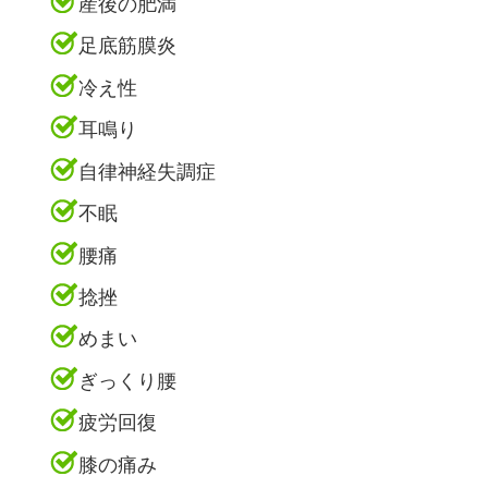
産後の肥満
足底筋膜炎
冷え性
耳鳴り
自律神経失調症
不眠
腰痛
捻挫
めまい
ぎっくり腰
疲労回復
膝の痛み