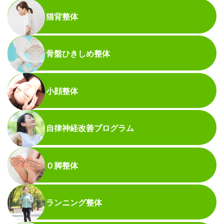
猫背整体
骨盤ひきしめ整体
小顔整体
自律神経改善プログラム
Ｏ脚整体
ランニング整体