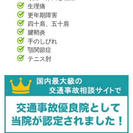
生理痛
更年期障害
四十肩、五十肩
腱鞘炎
手のしびれ
顎関節症
テニス肘