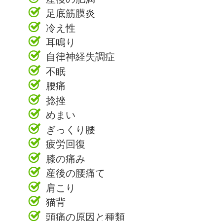
足底筋膜炎
冷え性
耳鳴り
自律神経失調症
不眠
腰痛
捻挫
めまい
ぎっくり腰
疲労回復
膝の痛み
産後の腰痛て
肩こり
猫背
頭痛の原因と種類