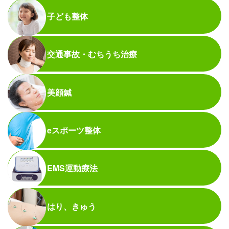
子ども整体
交通事故・むちうち治療
美顔鍼
eスポーツ整体
EMS運動療法
はり、きゅう