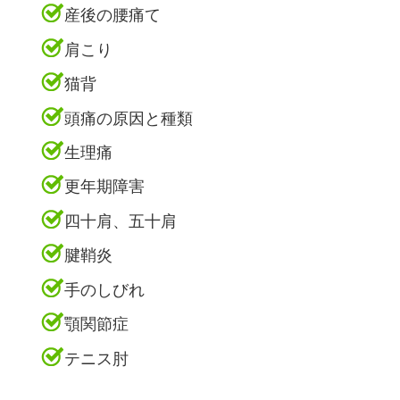
産後の腰痛て
肩こり
猫背
頭痛の原因と種類
生理痛
更年期障害
四十肩、五十肩
腱鞘炎
手のしびれ
顎関節症
テニス肘