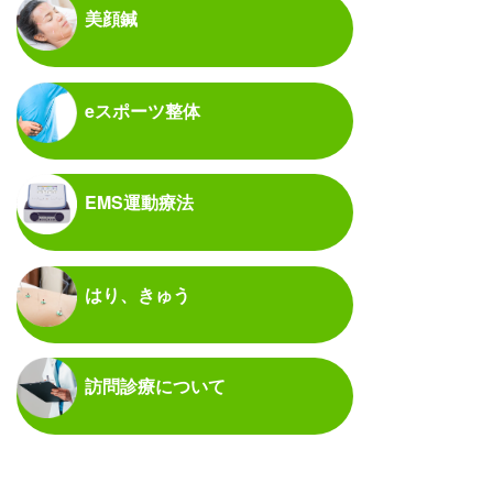
美顔鍼
eスポーツ整体
EMS運動療法
はり、きゅう
訪問診療について