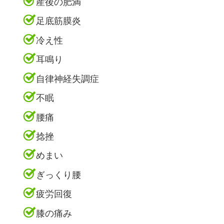
産後の肥満
足底筋膜炎
冷え性
耳鳴り
自律神経失調症
不眠
腰痛
捻挫
めまい
ぎっくり腰
疲労回復
膝の痛み