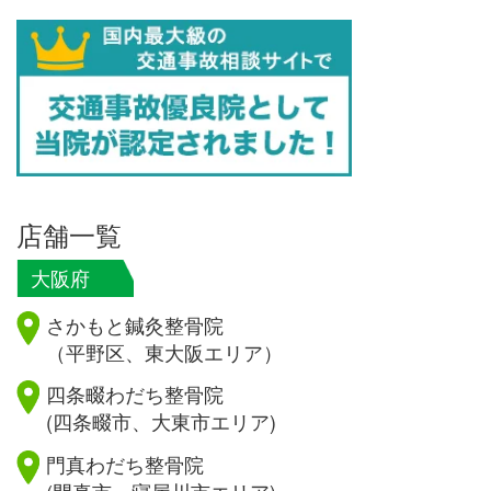
店舗一覧
大阪府
さかもと鍼灸整骨院
（平野区、東大阪エリア）
四条畷わだち整骨院
(四条畷市、大東市エリア)
門真わだち整骨院
(門真市、寝屋川市エリア)