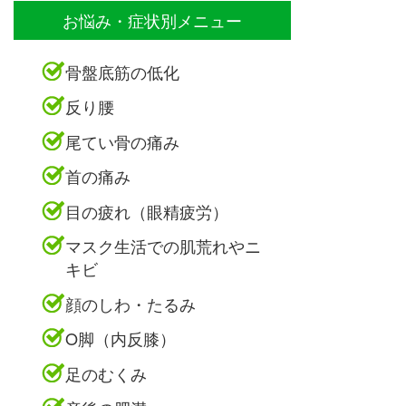
お悩み・症状別メニュー
骨盤底筋の低化
反り腰
尾てい骨の痛み
首の痛み
目の疲れ（眼精疲労）
マスク生活での肌荒れやニ
キビ
顔のしわ・たるみ
O脚（内反膝）
足のむくみ