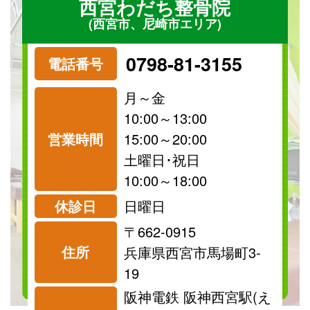
西宮わだち整骨院
(西宮市、尼崎市エリア)
0798-81-3155
電話番号
月～金
10:00～13:00
営業時間
15:00～20:00
祝日
保険
土曜日･祝日
診療可
診療可
10:00～18:00
休診日
日曜日
〒662-0915
料金表を見る
住所
兵庫県西宮市馬場町3-
19
阪神電鉄 阪神西宮駅(え