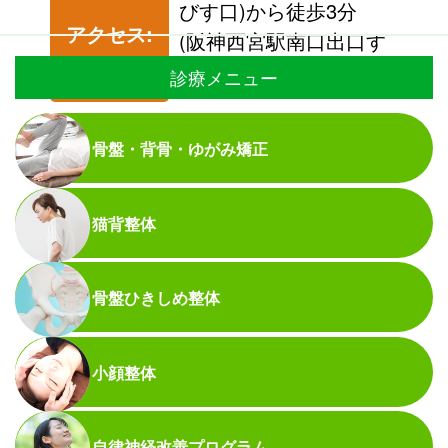
びす口)から徒歩3分
アクセス:
(阪神西宮駅南口出口す
ぐ)
診療メニュー
骨盤・背骨・ゆがみ矯正
猫背整体
骨盤ひきしめ整体
小顔整体
自律神経改善プログラム