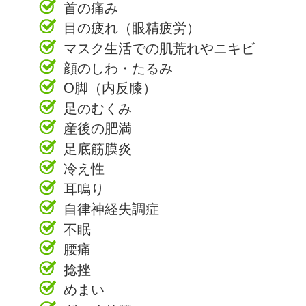
首の痛み
目の疲れ（眼精疲労）
マスク生活での肌荒れやニキビ
顔のしわ・たるみ
O脚（内反膝）
足のむくみ
産後の肥満
足底筋膜炎
冷え性
耳鳴り
自律神経失調症
不眠
腰痛
捻挫
めまい