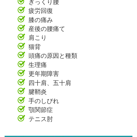
ぎっくり腰
疲労回復
膝の痛み
産後の腰痛て
肩こり
猫背
頭痛の原因と種類
生理痛
更年期障害
四十肩、五十肩
腱鞘炎
手のしびれ
顎関節症
テニス肘