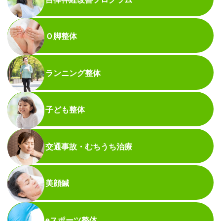
Ｏ脚整体
ランニング整体
子ども整体
交通事故・むちうち治療
美顔鍼
eスポーツ整体