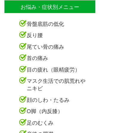
お悩み・症状別メニュー
骨盤底筋の低化
反り腰
尾てい骨の痛み
首の痛み
目の疲れ（眼精疲労）
マスク生活での肌荒れや
ニキビ
顔のしわ・たるみ
O脚（内反膝）
足のむくみ