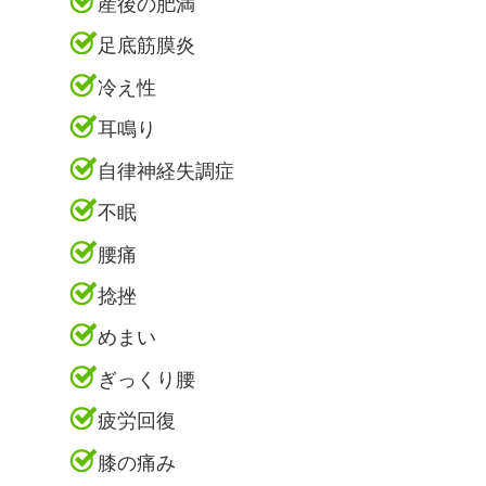
産後の肥満
足底筋膜炎
冷え性
耳鳴り
自律神経失調症
不眠
腰痛
捻挫
めまい
ぎっくり腰
疲労回復
膝の痛み