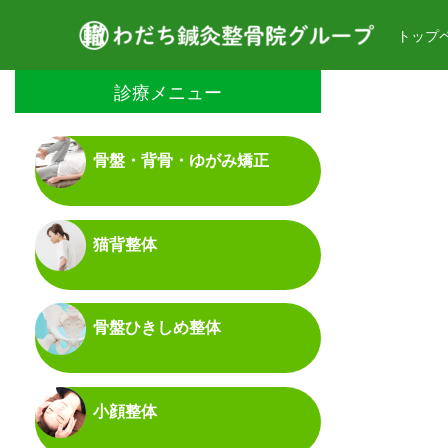
トップ
診療メニュー
骨盤・背骨・ゆがみ矯正
猫背整体
骨盤ひきしめ整体
小顔整体