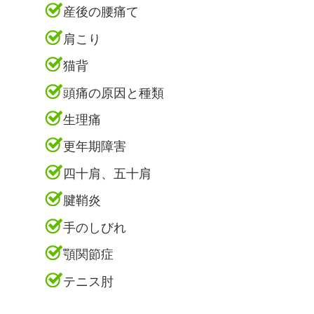
産後の腰痛て
肩こり
猫背
頭痛の原因と種類
生理痛
更年期障害
四十肩、五十肩
腱鞘炎
手のしびれ
顎関節症
テニス肘