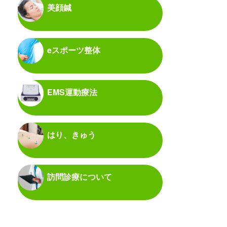
美顔鍼
eスポーツ整体
EMS運動療法
はり、きゅう
訪問診療について