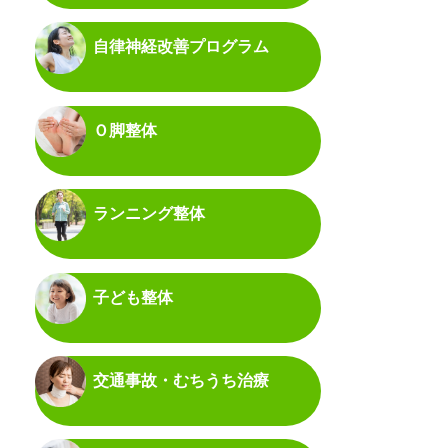
自律神経改善プログラム
Ｏ脚整体
ランニング整体
子ども整体
交通事故・むちうち治療