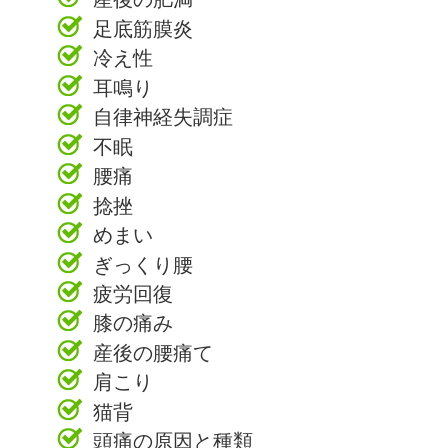
足底筋膜炎
冷え性
耳鳴り
自律神経失調症
不眠
腰痛
捻挫
めまい
ぎっくり腰
疲労回復
膝の痛み
産後の腰痛て
肩こり
猫背
頭痛の原因と種類