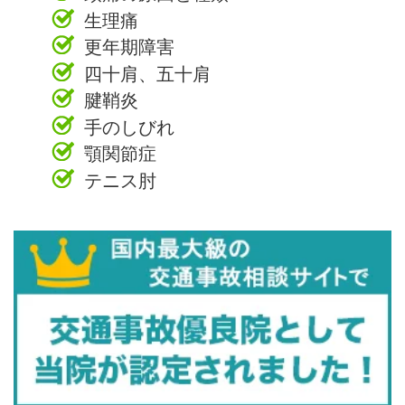
生理痛
更年期障害
四十肩、五十肩
腱鞘炎
手のしびれ
顎関節症
テニス肘