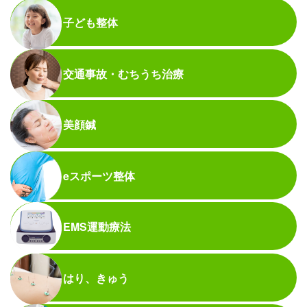
子ども整体
交通事故・むちうち治療
美顔鍼
eスポーツ整体
EMS運動療法
はり、きゅう