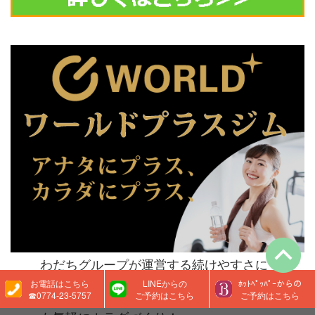
わだちグループが運営する続けやすさに
こだわった、24時間・年中無休のマシン
お電話はこちら
LINEからの
ﾎｯﾄﾍﾟｯﾊﾟｰからの
☎0774-23-5757
ご予約はこちら
ご予約はこちら
特化型ジム。ふらり立ち寄って、いつで