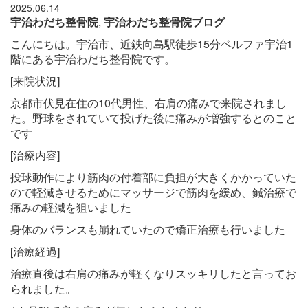
2025.06.14
宇治わだち整骨院
,
宇治わだち整骨院ブログ
こんにちは。宇治市、近鉄向島駅徒歩15分ベルファ宇治1
階にある宇治わだち整骨院です。
[来院状況]
京都市伏見在住の10
代男性、右肩の痛みで来院されまし
た。野球をされていて投げた後に痛みが増強するとのこと
です
[治療内容]
投球動作により筋肉の付着部に負担が大きくかかっていた
ので軽減させるためにマッサージで筋肉を緩め、鍼治療で
痛みの軽減を狙いました
身体のバランスも崩れていたので矯正治療も行いました
[治療経過]
治療直後は右肩の痛みが軽くなりスッキリしたと言ってお
られました。