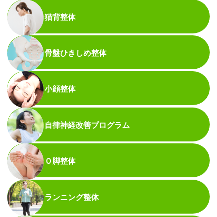
猫背整体
骨盤ひきしめ整体
小顔整体
自律神経改善プログラム
Ｏ脚整体
ランニング整体