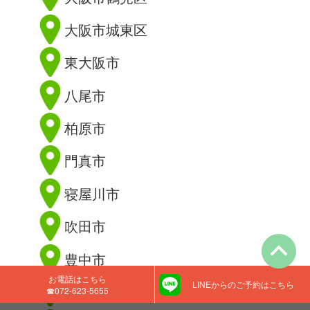
大阪市城東区
東大阪市
八尾市
柏原市
門真市
寝屋川市
吹田市
豊中市
お電話はこちら
LINEからのご予約はこちら
枚方市
☎072-623-5655