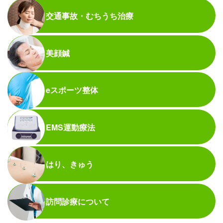
交通事故・むちうち治療
美顔鍼
eスポーツ整体
EMS運動療法
はり、きゅう
訪問診療について