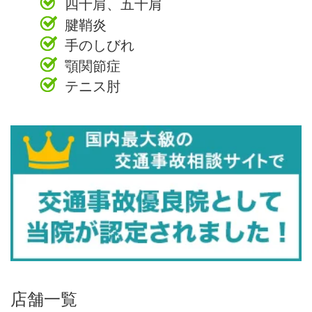
四十肩、五十肩
腱鞘炎
手のしびれ
顎関節症
テニス肘
店舗一覧