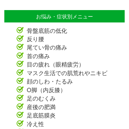
お悩み・症状別メニュー
骨盤底筋の低化
反り腰
尾てい骨の痛み
首の痛み
目の疲れ（眼精疲労）
マスク生活での肌荒れやニキビ
顔のしわ・たるみ
O脚（内反膝）
足のむくみ
産後の肥満
足底筋膜炎
冷え性