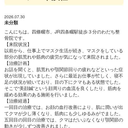
2026.07.30
未分類
こんにちは。四條畷市、JR四条畷駅徒歩３分のわだち整
骨院です。
【来院状況】
以前から、仕事上でマスク生活が続き、マスクをしている
部分の肌荒れや筋肉の疲労が気になって来院されました。
【治療計画】
お話を聞くと、肌荒れや顎関節回りの疲れなどといった症
状が出現していました。さらに最近お仕事が忙しく、寝不
足の状況が続いており、目の下にクマもある状態でした。
そこで“美顔鍼”という顔周りの血流を良くしたり、筋肉を
緩める効果のある施術を行いました。
【治療経過】
一回目の治療では、お顔の血行改善により、肌に潤いが出
てクマが少し薄くなり、筋肉にも少しゆるみがでました。
五回目の回目の治療では、クマはだいぶなくなり顎関節の
動きが少しずつ改善されました。