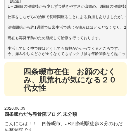
【経過】

1～2回目の治療後から少しずつ動きやすさが出始め、3回目の治療後に
仕事をしながらの治療で長時間座ることによる負担もありましたが、無理
治療開始から約1週間で日常生活で感じる痛みはほとんどなくなり、2週
現在も再発予防のため継続して治療を行っております。

生活していく中で腰はどうしても負担がかかってくるところです。

今、痛みやしんどさが全くなくてもギックリ腰は年齢関係なく起こって
四条畷市在住 お顔のむく
み、肌荒れが気になる２０
代女性
2026.06.09
四条畷わだち整骨院ブログ
,
未分類
こんにちは！！ 四條畷市、JR四条畷駅徒歩３分のわだ
ち整骨院です。