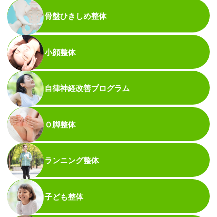
骨盤ひきしめ整体
小顔整体
自律神経改善プログラム
Ｏ脚整体
ランニング整体
子ども整体