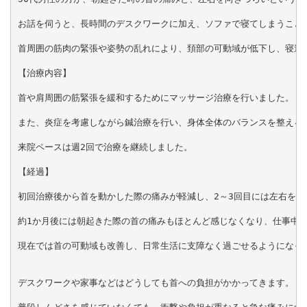
お話を伺うと、長時間のデスクワークに加え、ソファで寝てしまうことが
首周囲の筋肉の緊張や姿勢の乱れにより、頚部の可動域が低下し、寝違え
【治療内容】

首や肩周囲の筋緊張を緩和するためにマッサージ治療を行いました。

また、炎症を考慮しながら鍼治療を行い、身体全体のバランスを整えるた
来院ペースは週2回で治療を継続しました。

【経過】

初回治療後から首を動かした際の痛みが軽減し、2～3回目には左右を向
約1か月後には朝起きた際の首の痛みもほとんど感じなくなり、仕事中の
現在では首の可動域も改善し、日常生活に支障なく過ごせるようになって
デスクワークや家事などはどうしても首への負担がかかってきます。
