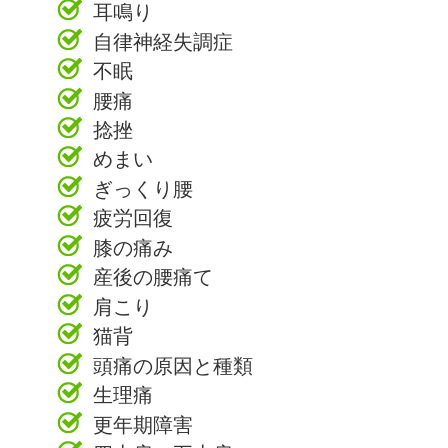
耳鳴り
自律神経失調症
不眠
腰痛
捻挫
めまい
ぎっくり腰
疲労回復
膝の痛み
産後の腰痛て
肩こり
猫背
頭痛の原因と種類
生理痛
更年期障害