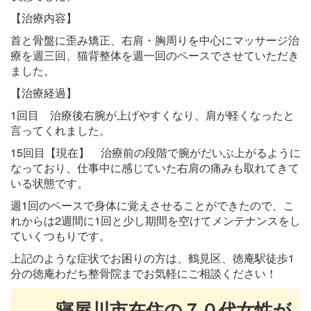
【治療内容】
首と骨盤に歪み矯正、右肩・胸周りを中心にマッサージ治
療を週三回、猫背整体を週一回のペースでさせていただき
ました。
【治療経過】
1回目 治療後右腕が上げやすくなり、肩が軽くなったと
言ってくれました。
15回目【現在】 治療前の段階で腕がだいぶ上がるように
なっており、仕事中に感じていた右肩の痛みも取れてきて
いる状態です。
週1回のペースで身体に覚えさせることができたので、こ
れからは2週間に1回と少し期間を空けてメンテナンスをし
ていくつもりです。
上記のような症状でお困りの方は、鶴見区、徳庵駅徒歩1
分の徳庵わだち整骨院までお気軽にご相談ください！
寝屋川市在住の７０代女性が