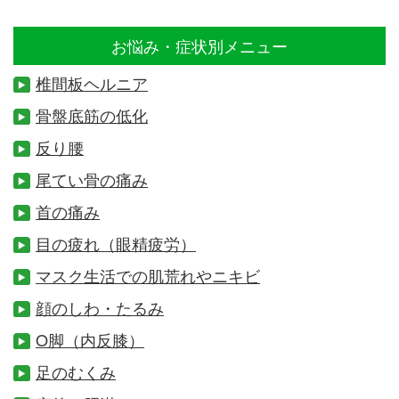
お悩み・症状別メニュー
椎間板ヘルニア
骨盤底筋の低化
反り腰
尾てい骨の痛み
首の痛み
目の疲れ（眼精疲労）
マスク生活での肌荒れやニキビ
顔のしわ・たるみ
O脚（内反膝）
足のむくみ