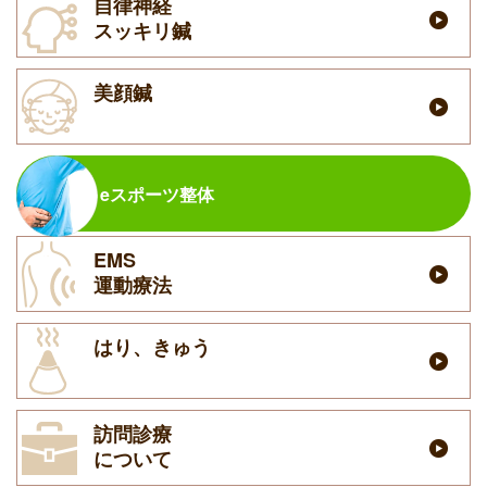
自律神経
スッキリ鍼
美顔鍼
eスポーツ整体
EMS
運動療法
はり、きゅう
訪問診療
について