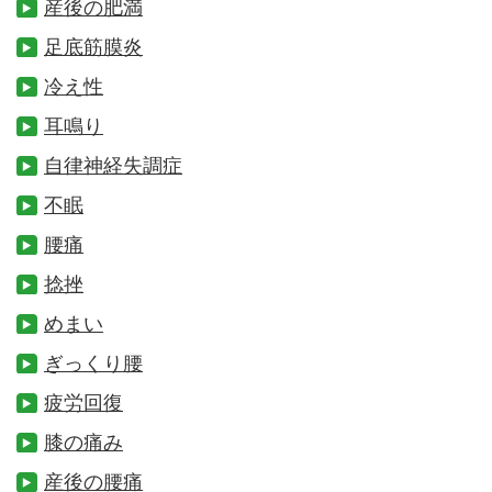
産後の肥満
足底筋膜炎
冷え性
耳鳴り
自律神経失調症
不眠
腰痛
捻挫
めまい
ぎっくり腰
疲労回復
膝の痛み
産後の腰痛