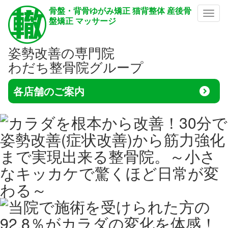
骨盤・背骨ゆがみ矯正 猫背整体 産後骨
メニ
盤矯正 マッサージ
姿勢改善の専門院
わだち整骨院グループ
各店舗のご案内