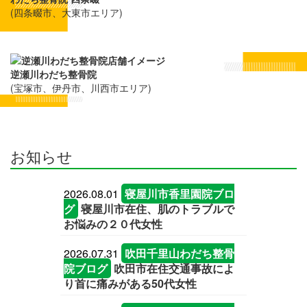
(四条畷市、大東市エリア)
逆瀬川わだち整骨院
(宝塚市、伊丹市、川西市エリア)
お知らせ
2026.08.01
寝屋川市香里園院ブロ
グ
寝屋川市在住、肌のトラブルで
お悩みの２０代女性
2026.07.31
吹田千里山わだち整骨
院ブログ
吹田市在住交通事故によ
り首に痛みがある50代女性