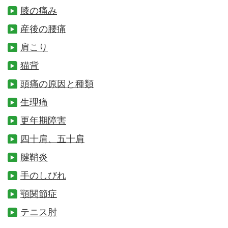
膝の痛み
産後の腰痛
肩こり
猫背
頭痛の原因と種類
生理痛
更年期障害
四十肩、五十肩
腱鞘炎
手のしびれ
顎関節症
テニス肘