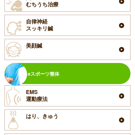
むちうち治療
自律神経
スッキリ鍼
美顔鍼
eスポーツ整体
EMS
運動療法
はり、きゅう