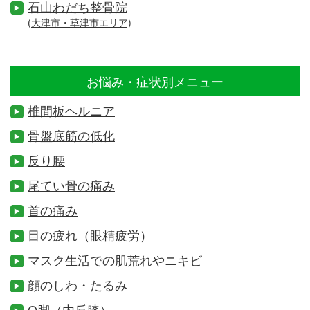
石山わだち整骨院
(大津市・草津市エリア)
お悩み・症状別メニュー
椎間板ヘルニア
骨盤底筋の低化
反り腰
尾てい骨の痛み
首の痛み
目の疲れ（眼精疲労）
マスク生活での肌荒れやニキビ
顔のしわ・たるみ
O脚（内反膝）