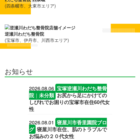
(四条畷市、大東市エリア)
逆瀬川わだち整骨院
(宝塚市、伊丹市、川西市エリア)
お知らせ
2026.08.06
宝塚逆瀬川わだち整骨
院
｜
未分類
お尻から足にかけての
しびれでお困りの宝塚市在住60代女
性
2026.08.01
寝屋川市香里園院ブロ
グ
寝屋川市在住、肌のトラブルで
お悩みの２０代女性