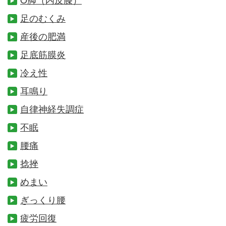
足のむくみ
産後の肥満
足底筋膜炎
冷え性
耳鳴り
自律神経失調症
不眠
腰痛
捻挫
めまい
ぎっくり腰
疲労回復