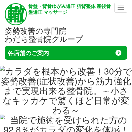
骨盤・背骨ゆがみ矯正 猫背整体 産後骨
メニ
盤矯正 マッサージ
姿勢改善の専門院
わだち整骨院グループ
各店舗のご案内