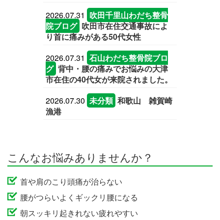
2026.07.31
吹田千里山わだち整骨
院ブログ
吹田市在住交通事故によ
り首に痛みがある50代女性
2026.07.31
石山わだち整骨院ブロ
グ
背中・腰の痛みでお悩みの大津
市在住の40代女が来院されました。
2026.07.30
未分類
和歌山 雑賀崎
漁港
こんなお悩みありませんか？
首や肩のこり頭痛が治らない
腰がつらいよくギックリ腰になる
朝スッキリ起きれない疲れやすい