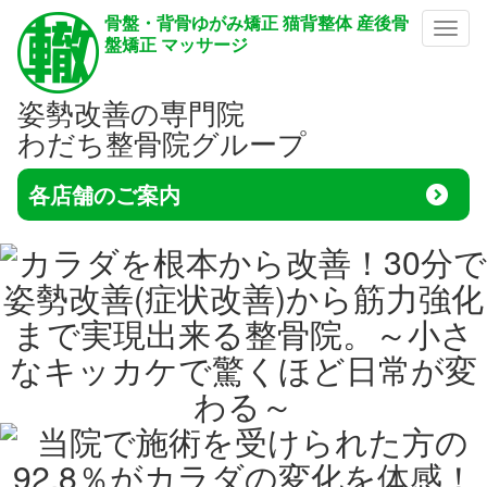
骨盤・背骨ゆがみ矯正 猫背整体 産後骨
メニ
盤矯正 マッサージ
姿勢改善の専門院
わだち整骨院グループ
各店舗のご案内