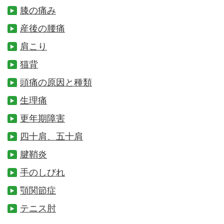
膝の痛み
産後の腰痛
肩こり
猫背
頭痛の原因と種類
生理痛
更年期障害
四十肩、五十肩
腱鞘炎
手のしびれ
顎関節症
テニス肘