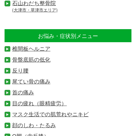
石山わだち整骨院
(大津市・草津市エリア)
お悩み・症状別メニュー
椎間板ヘルニア
骨盤底筋の低化
反り腰
尾てい骨の痛み
首の痛み
目の疲れ（眼精疲労）
マスク生活での肌荒れやニキビ
顔のしわ・たるみ
O脚（内反膝）