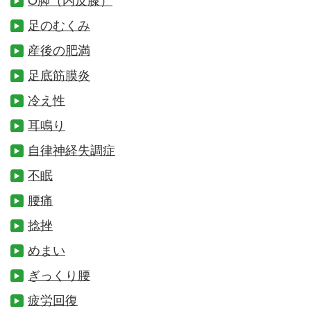
足のむくみ
産後の肥満
足底筋膜炎
冷え性
耳鳴り
自律神経失調症
不眠
腰痛
捻挫
めまい
ぎっくり腰
疲労回復