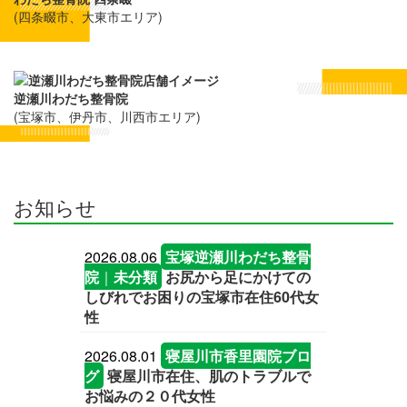
(四条畷市、大東市エリア)
逆瀬川わだち整骨院
(宝塚市、伊丹市、川西市エリア)
お知らせ
2026.08.06
宝塚逆瀬川わだち整骨
院
｜
未分類
お尻から足にかけての
しびれでお困りの宝塚市在住60代女
性
2026.08.01
寝屋川市香里園院ブロ
グ
寝屋川市在住、肌のトラブルで
お悩みの２０代女性