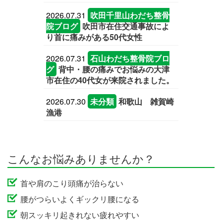
2026.07.31
吹田千里山わだち整骨
院ブログ
吹田市在住交通事故によ
り首に痛みがある50代女性
2026.07.31
石山わだち整骨院ブロ
グ
背中・腰の痛みでお悩みの大津
市在住の40代女が来院されました。
2026.07.30
未分類
和歌山 雑賀崎
漁港
こんなお悩みありませんか？
首や肩のこり頭痛が治らない
腰がつらいよくギックリ腰になる
朝スッキリ起きれない疲れやすい