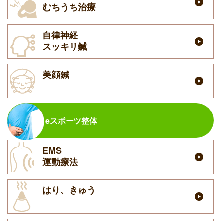
むちうち治療
自律神経
スッキリ鍼
美顔鍼
eスポーツ整体
EMS
運動療法
はり、きゅう