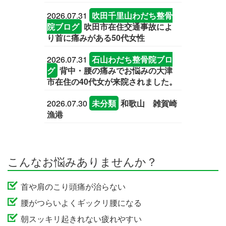
2026.07.31
吹田千里山わだち整骨
院ブログ
吹田市在住交通事故によ
り首に痛みがある50代女性
2026.07.31
石山わだち整骨院ブロ
グ
背中・腰の痛みでお悩みの大津
市在住の40代女が来院されました。
2026.07.30
未分類
和歌山 雑賀崎
漁港
こんなお悩みありませんか？
首や肩のこり頭痛が治らない
腰がつらいよくギックリ腰になる
朝スッキリ起きれない疲れやすい