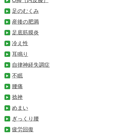
足のむくみ
産後の肥満
足底筋膜炎
冷え性
耳鳴り
自律神経失調症
不眠
腰痛
捻挫
めまい
ぎっくり腰
疲労回復