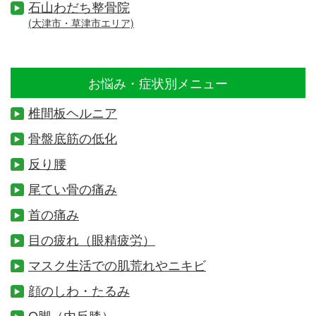
石山わだち整骨院
(大津市・草津市エリア)
お悩み・症状別メニュー
椎間板ヘルニア
骨盤底筋の低化
反り腰
尾てい骨の痛み
首の痛み
目の疲れ（眼精疲労）
マスク生活での肌荒れやニキビ
顔のしわ・たるみ
O脚（内反膝）