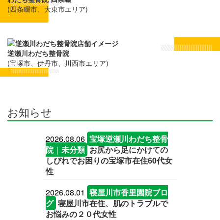
(四条畷市、大東市エリア)
逆瀬川わだち整骨院
(宝塚市、伊丹市、川西市エリア)
お知らせ
2026.08.06
宝塚逆瀬川わだち整骨
院
｜
未分類
お尻から足にかけての
しびれでお困りの宝塚市在住60代女
性
2026.08.01
寝屋川市香里園院ブロ
グ
寝屋川市在住、肌のトラブルで
お悩みの２０代女性