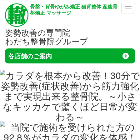
骨盤・背骨ゆがみ矯正 猫背整体 産後骨
メニ
盤矯正 マッサージ
姿勢改善の専門院
わだち整骨院グループ
各店舗のご案内