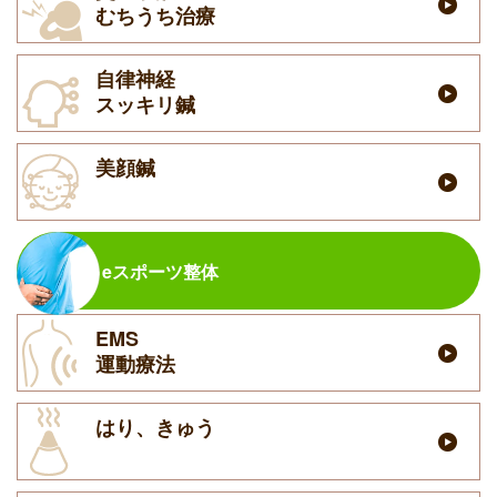
むちうち治療
自律神経
スッキリ鍼
美顔鍼
eスポーツ整体
EMS
運動療法
はり、きゅう