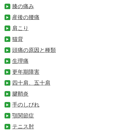
膝の痛み
産後の腰痛
肩こり
猫背
頭痛の原因と種類
生理痛
更年期障害
四十肩、五十肩
腱鞘炎
手のしびれ
顎関節症
テニス肘