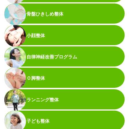
骨盤ひきしめ整体
小顔整体
自律神経改善プログラム
Ｏ脚整体
ランニング整体
子ども整体