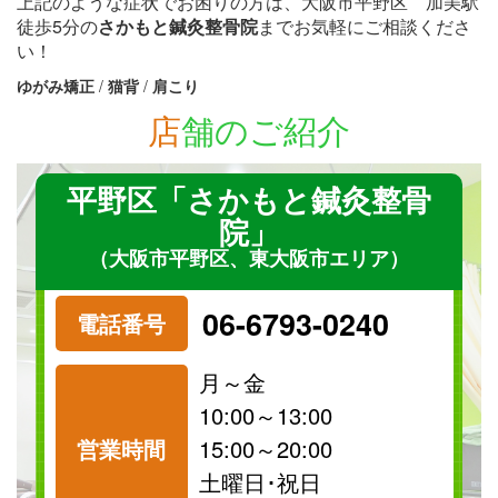
上記のような症状でお困りの方は、大阪市平野区 加美駅
徒歩5分の
さかもと鍼灸整骨院
までお気軽にご相談くださ
い！
ゆがみ矯正
/
猫背
/
肩こり
店
舗のご紹介
平野区「さかもと鍼灸整骨
院」
（大阪市平野区、東大阪市エリア）
06-6793-0240
電話番号
月～金
10:00～13:00
営業時間
15:00～20:00
祝日
保険
土曜日･祝日