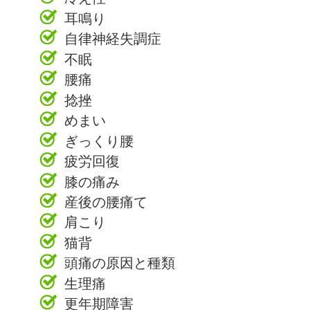
耳鳴り
自律神経失調症
不眠
腰痛
捻挫
めまい
ぎっくり腰
疲労回復
膝の痛み
産後の腰痛て
肩こり
猫背
頭痛の原因と種類
生理痛
更年期障害