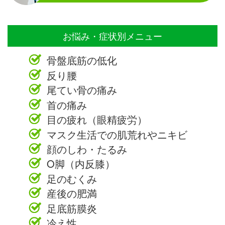
お悩み・症状別メニュー
骨盤底筋の低化
反り腰
尾てい骨の痛み
首の痛み
目の疲れ（眼精疲労）
マスク生活での肌荒れやニキビ
顔のしわ・たるみ
O脚（内反膝）
足のむくみ
産後の肥満
足底筋膜炎
冷え性