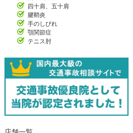
四十肩、五十肩
腱鞘炎
手のしびれ
顎関節症
テニス肘
店舗一覧