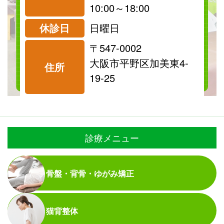
診療可
診療可
10:00～18:00
休診日
日曜日
〒547-0002
料金表を見る
大阪市平野区加美東4-
住所
19-25
診療メニュー
骨盤・背骨・ゆがみ矯正
猫背整体