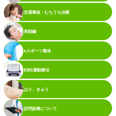
交通事故・むちうち治療
美顔鍼
eスポーツ整体
EMS運動療法
はり、きゅう
訪問診療について