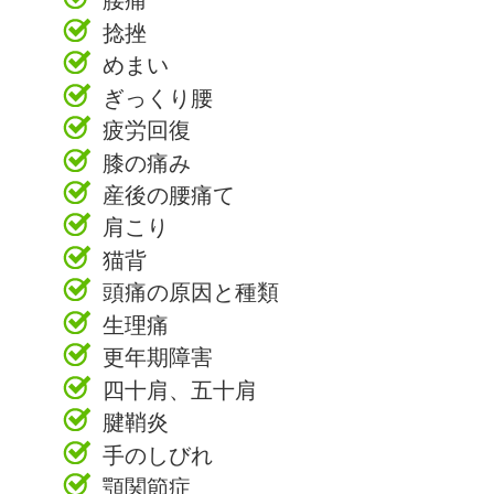
捻挫
めまい
ぎっくり腰
疲労回復
膝の痛み
産後の腰痛て
肩こり
猫背
頭痛の原因と種類
生理痛
更年期障害
四十肩、五十肩
腱鞘炎
手のしびれ
顎関節症