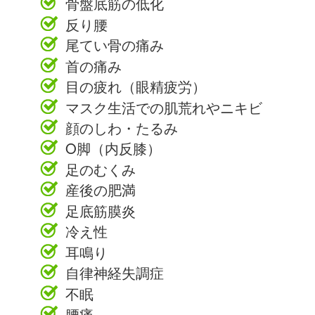
骨盤底筋の低化
反り腰
尾てい骨の痛み
首の痛み
目の疲れ（眼精疲労）
マスク生活での肌荒れやニキビ
顔のしわ・たるみ
O脚（内反膝）
足のむくみ
産後の肥満
足底筋膜炎
冷え性
耳鳴り
自律神経失調症
不眠
腰痛