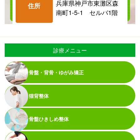
料金表を見る
兵庫県神戸市東灘区森
住所
南町1-5-1 セルバ1階
診療メニュー
骨盤・背骨・ゆがみ矯正
猫背整体
骨盤ひきしめ整体