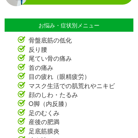
お悩み・症状別メニュー
骨盤底筋の低化
反り腰
尾てい骨の痛み
首の痛み
目の疲れ（眼精疲労）
マスク生活での肌荒れやニキビ
顔のしわ・たるみ
O脚（内反膝）
足のむくみ
産後の肥満
足底筋膜炎