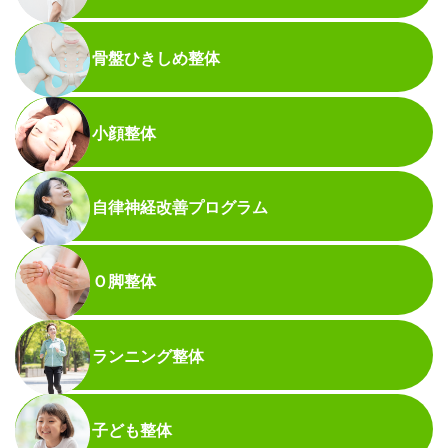
骨盤ひきしめ整体
小顔整体
自律神経改善プログラム
Ｏ脚整体
ランニング整体
子ども整体