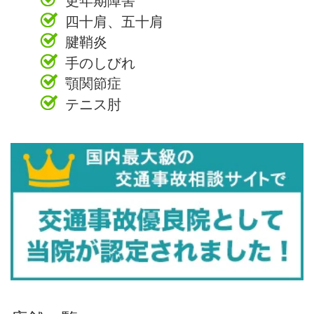
四十肩、五十肩
腱鞘炎
手のしびれ
顎関節症
テニス肘