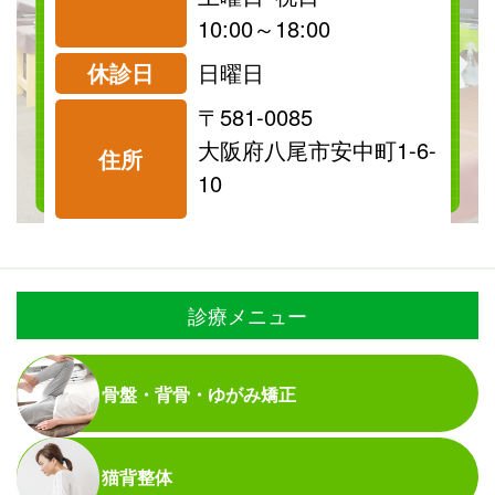
診療可
診療可
10:00～18:00
休診日
日曜日
〒581-0085
料金表を見る
大阪府八尾市安中町1-6-
住所
10
診療メニュー
骨盤・背骨・ゆがみ矯正
猫背整体