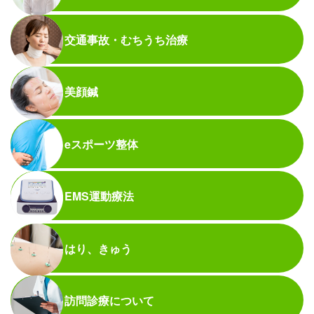
交通事故・むちうち治療
美顔鍼
eスポーツ整体
EMS運動療法
はり、きゅう
訪問診療について