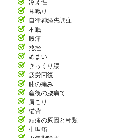
冷え性
耳鳴り
自律神経失調症
不眠
腰痛
捻挫
めまい
ぎっくり腰
疲労回復
膝の痛み
産後の腰痛て
肩こり
猫背
頭痛の原因と種類
生理痛
更年期障害