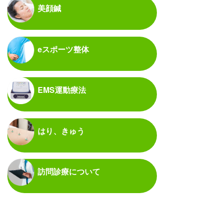
美顔鍼
eスポーツ整体
EMS運動療法
はり、きゅう
訪問診療について