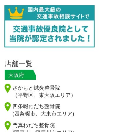
店舗一覧
大阪府
さかもと鍼灸整骨院
（平野区、東大阪エリア）
四条畷わだち整骨院
(四条畷市、大東市エリア)
門真わだち整骨院
(門真市、寝屋川市エリア)