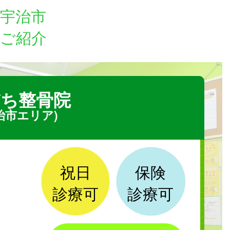
宇治市
ご紹介
ち整骨院
治市エリア)
祝日
保険
診療可
診療可