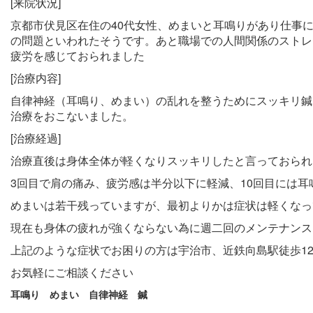
[来院状況]
京都市伏見区在住の
40
代女性、めまいと耳鳴りがあり仕事
の問題といわれたそうです。あと職場での人間関係のストレ
疲労を感じておられました
[治療内容]
自律神経（耳鳴り、めまい）の乱れを整うためにスッキリ鍼
治療をおこないました。
[治療経過]
治療直後は身体全体が軽くなりスッキリしたと言っておられ
3
回目で肩の痛み、疲労感は半分以下に軽減、
10
回目には耳
めまいは若干残っていますが、最初よりかは症状は軽くなっ
現在も身体の疲れが強くならない為に週二回のメンテナンス
上記のような症状でお困りの方は宇治市、近鉄向島駅徒歩1
お気軽にご相談ください
耳鳴り めまい 自律神経 鍼