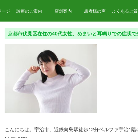
ページ
診療のご案内
店舗案内
患者様の声
よくあるご質問
京都市伏見区在住の40代女性、めまいと耳鳴りでの症状で
こんにちは。宇治市、近鉄向島駅徒歩12分ベルファ宇治1