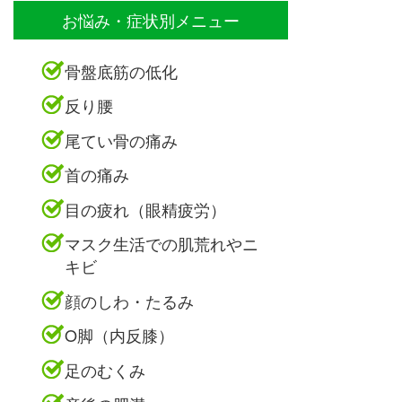
お悩み・症状別メニュー
骨盤底筋の低化
反り腰
尾てい骨の痛み
首の痛み
目の疲れ（眼精疲労）
マスク生活での肌荒れやニ
キビ
顔のしわ・たるみ
O脚（内反膝）
足のむくみ