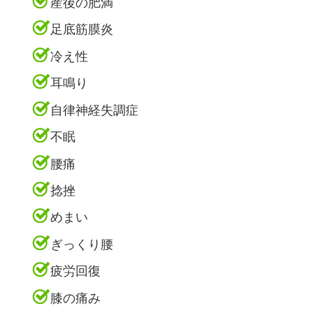
産後の肥満
足底筋膜炎
冷え性
耳鳴り
自律神経失調症
不眠
腰痛
捻挫
めまい
ぎっくり腰
疲労回復
膝の痛み