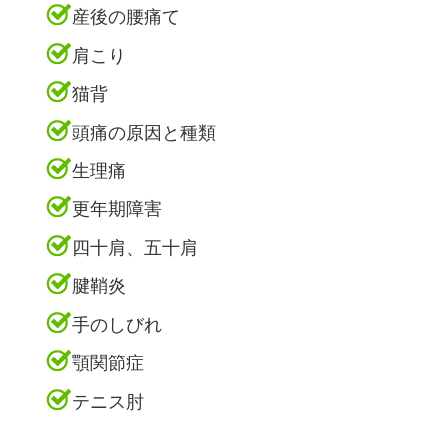
産後の腰痛て
肩こり
猫背
頭痛の原因と種類
生理痛
更年期障害
四十肩、五十肩
腱鞘炎
手のしびれ
顎関節症
テニス肘