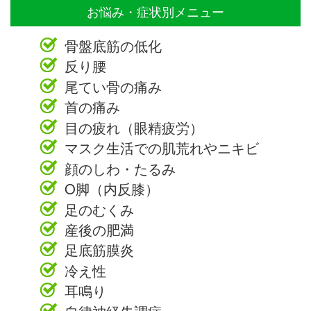
お悩み・症状別メニュー
骨盤底筋の低化
反り腰
尾てい骨の痛み
首の痛み
目の疲れ（眼精疲労）
マスク生活での肌荒れやニキビ
顔のしわ・たるみ
O脚（内反膝）
足のむくみ
産後の肥満
足底筋膜炎
冷え性
耳鳴り