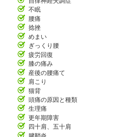
自律神経失調症
不眠
腰痛
捻挫
めまい
ぎっくり腰
疲労回復
膝の痛み
産後の腰痛て
肩こり
猫背
頭痛の原因と種類
生理痛
更年期障害
四十肩、五十肩
腱鞘炎