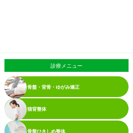
診療メニュー
骨盤・背骨・ゆがみ矯正
猫背整体
骨盤ひきしめ整体