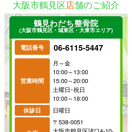
大阪市鶴見区
店
舗のご紹介
鶴見わだち整骨院
(大阪市鶴見区・城東区・大東市エリア)
06-6115-5447
電話番号
月～金
10:00～13:00
営業時間
15:00～20:00
祝日
保険
土曜日･祝日
診療可
診療可
10:00～18:00
休診日
日曜日
〒538-0051
料金表を見る
大阪市鶴見区諸口4-10-