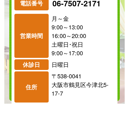
06-7507-2171
電話番号
月～金
9:00～13:00
営業時間
16:00～20:00
祝日
保険
土曜日･祝日
診療可
診療可
9:00～17:00
休診日
日曜日
〒538-0041
料金表を見る
大阪市鶴見区今津北5-
住所
17-7