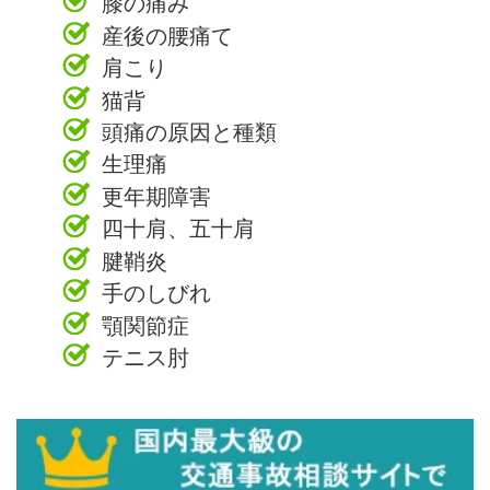
膝の痛み
産後の腰痛て
肩こり
猫背
頭痛の原因と種類
生理痛
更年期障害
四十肩、五十肩
腱鞘炎
手のしびれ
顎関節症
テニス肘