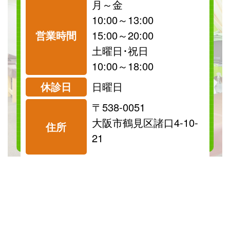
月～金
10:00～13:00
営業時間
15:00～20:00
祝日
保険
土曜日･祝日
診療可
診療可
10:00～18:00
休診日
日曜日
〒538-0051
料金表を見る
大阪市鶴見区諸口4-10-
住所
21