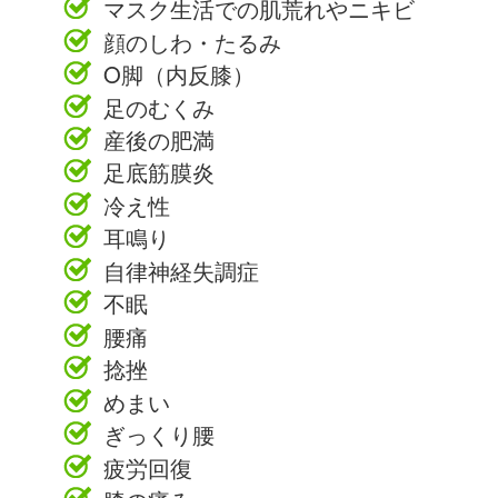
マスク生活での肌荒れやニキビ
顔のしわ・たるみ
O脚（内反膝）
足のむくみ
産後の肥満
足底筋膜炎
冷え性
耳鳴り
自律神経失調症
不眠
腰痛
捻挫
めまい
ぎっくり腰
疲労回復