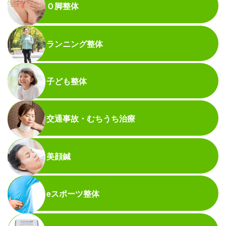
Ｏ脚整体
ランニング整体
子ども整体
交通事故・むちうち治療
美顔鍼
eスポーツ整体