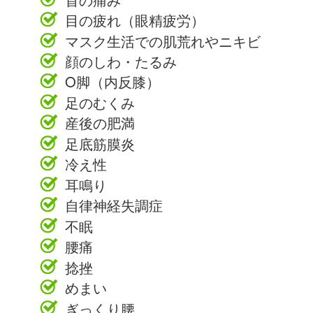
目の疲れ（眼精疲労）
マスク生活での肌荒れやニキビ
顔のしわ・たるみ
O脚（内反膝）
足のむくみ
産後の肥満
足底筋膜炎
冷え性
耳鳴り
自律神経失調症
不眠
腰痛
捻挫
めまい
ぎっくり腰