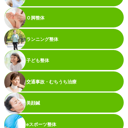
Ｏ脚整体
ランニング整体
子ども整体
交通事故・むちうち治療
美顔鍼
eスポーツ整体