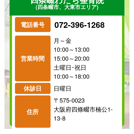
(四条畷市、大東市エリア)
072-396-1268
電話番号
月～金
10:00～13:00
営業時間
15:00～20:00
祝日
保険
土曜日･祝日
診療可
診療可
10:00～18:00
休診日
日曜日
〒575-0023
料金表を見る
大阪府四條畷市楠公1-
住所
13-8