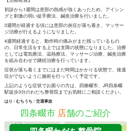
初診から1週間は患部の熱感が強くあったため、アイシン
グと刺激の弱い徒手療法、鍼灸治療を行いました。
3週間が経過する頃には患部の炎症が落ち着き、マッサー
ジ治療が行えるようになりました。
4週間経過すると、動作時の痛みがまだ残っているもの
の、日常生活をする上では支障の状態になりました。治療
としては電気療法、温熱療法、マッサージ治療、鍼灸治療
を組み合わせで継続治療を行っています。
症状が落ち着くまでにはまだ時間はかかりる状態で、後遺
症がでないように施術を行っていく予定です。
上記のような症状でお困りの方は、四條畷市、JR四条畷
駅徒歩3分のわだち整骨院までお気軽にご相談ください。
はり
/
むちうち
/
交通事故
四条畷市
店
舗のご紹介
四条畷わだち整骨院