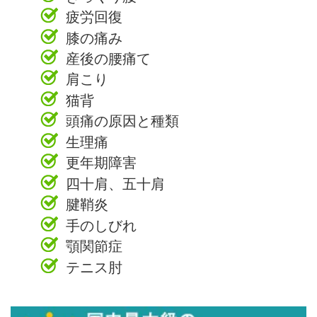
疲労回復
膝の痛み
産後の腰痛て
肩こり
猫背
頭痛の原因と種類
生理痛
更年期障害
四十肩、五十肩
腱鞘炎
手のしびれ
顎関節症
テニス肘