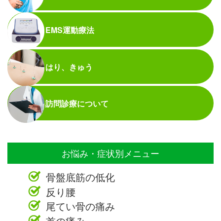
EMS運動療法
はり、きゅう
訪問診療について
お悩み・症状別メニュー
骨盤底筋の低化
反り腰
尾てい骨の痛み
首の痛み