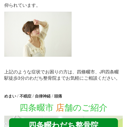
仰られています。
上記のような症状でお困りの方は、四條畷市、JR四条畷
駅徒歩3分のわだち整骨院までお気軽にご相談ください。
めまい
/
不眠症
/
自律神経
/
頭痛
四条畷市
店
舗のご紹介
四条畷わだち整骨院