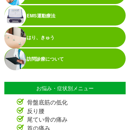
EMS運動療法
はり、きゅう
訪問診療について
お悩み・症状別メニュー
骨盤底筋の低化
反り腰
尾てい骨の痛み
首の痛み