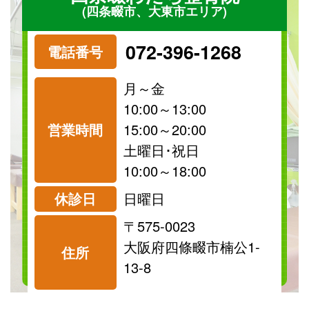
(四条畷市、大東市エリア)
072-396-1268
電話番号
月～金
10:00～13:00
営業時間
15:00～20:00
祝日
保険
土曜日･祝日
診療可
診療可
10:00～18:00
休診日
日曜日
〒575-0023
料金表を見る
大阪府四條畷市楠公1-
住所
13-8