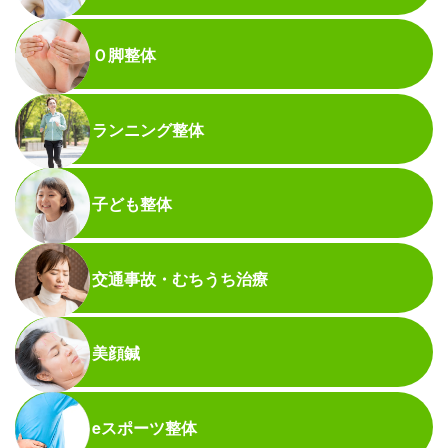
Ｏ脚整体
ランニング整体
子ども整体
交通事故・むちうち治療
美顔鍼
eスポーツ整体