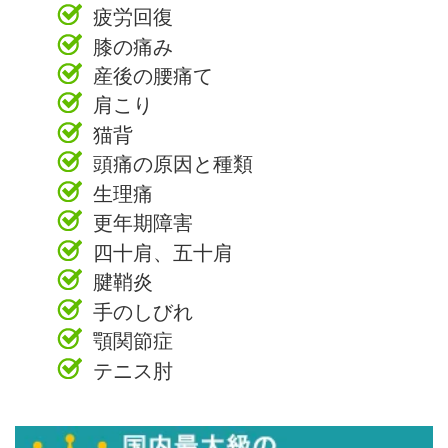
疲労回復
膝の痛み
産後の腰痛て
肩こり
猫背
頭痛の原因と種類
生理痛
更年期障害
四十肩、五十肩
腱鞘炎
手のしびれ
顎関節症
テニス肘