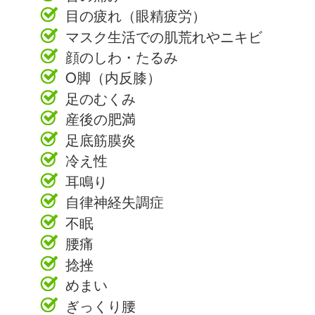
目の疲れ（眼精疲労）
マスク生活での肌荒れやニキビ
顔のしわ・たるみ
O脚（内反膝）
足のむくみ
産後の肥満
足底筋膜炎
冷え性
耳鳴り
自律神経失調症
不眠
腰痛
捻挫
めまい
ぎっくり腰