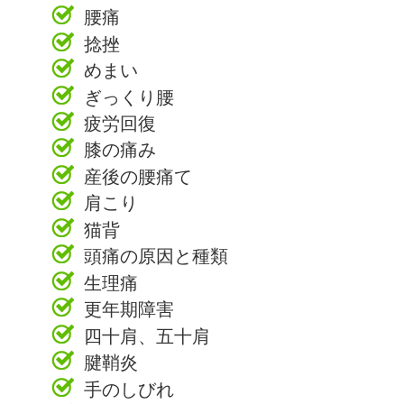
腰痛
捻挫
めまい
ぎっくり腰
疲労回復
膝の痛み
産後の腰痛て
肩こり
猫背
頭痛の原因と種類
生理痛
更年期障害
四十肩、五十肩
腱鞘炎
手のしびれ