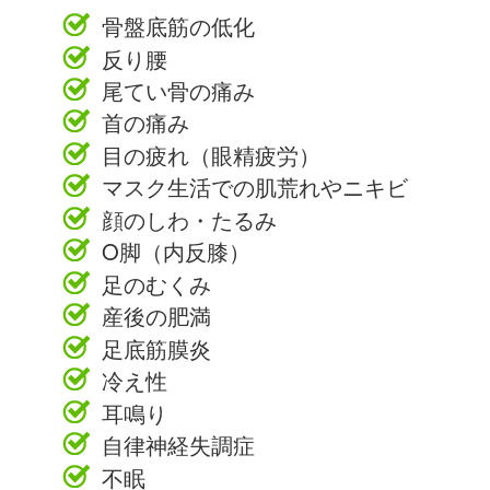
骨盤底筋の低化
反り腰
尾てい骨の痛み
首の痛み
目の疲れ（眼精疲労）
マスク生活での肌荒れやニキビ
顔のしわ・たるみ
O脚（内反膝）
足のむくみ
産後の肥満
足底筋膜炎
冷え性
耳鳴り
自律神経失調症
不眠