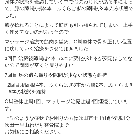
身体の状態を確認していく中で骨のねじれがある事によっ
て、膝の隙間が指4本、ふくらはぎの隙間が3本入る状態で
した。
膝が捻れることによって筋肉も引っ張られてしまい、上手
く使えてないのがあったので
マッサージ治療で筋肉を緩め、O脚整体で骨を正しい位置
に戻していく治療をさせて頂きました。
3回目:治療後隙間は4本→3本に変化が出るが安定はしてな
いので間隔が空くと戻りやすい
7回目:足の踏ん張りや隙間が少ない状態を維持
12回目:初め膝4本、ふくらはぎ3本から膝2本、ふくらはぎ
1.5本の状態を維持
O脚整体は周1回、マッサージ治療は週2回継続していま
す。
上記のような症状でお困りの方は吹田市千里山駅徒歩1分
吹田千里山わだち整骨院まで
お気軽にご相談ください。