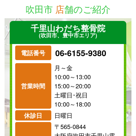
吹田市
店
舗のご紹介
千里山わだち整骨院
(吹田市、豊中市エリア)
06-6155-9380
電話番号
月～金
10:00～13:00
営業時間
15:00～20:00
祝日
保険
土曜日･祝日
診療可
診療可
10:00～18:00
休診日
日曜日
〒565-0844
大阪府吹田市千里山霧