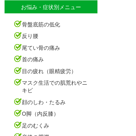
お悩み・症状別メニュー
骨盤底筋の低化
反り腰
尾てい骨の痛み
首の痛み
目の疲れ（眼精疲労）
マスク生活での肌荒れやニ
キビ
顔のしわ・たるみ
O脚（内反膝）
足のむくみ