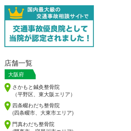
店舗一覧
大阪府
さかもと鍼灸整骨院
（平野区、東大阪エリア）
四条畷わだち整骨院
(四条畷市、大東市エリア)
門真わだち整骨院
(門真市、寝屋川市エリア)