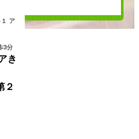
１ ア
歩3分
アき
第２
。