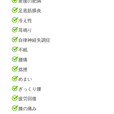
産後の肥満
足底筋膜炎
冷え性
耳鳴り
自律神経失調症
不眠
腰痛
捻挫
めまい
ぎっくり腰
疲労回復
膝の痛み