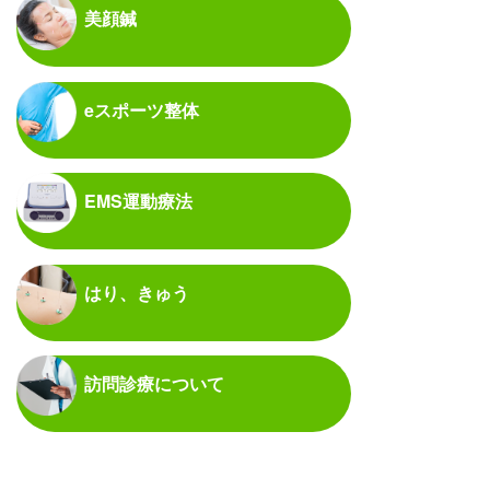
美顔鍼
eスポーツ整体
EMS運動療法
はり、きゅう
訪問診療について