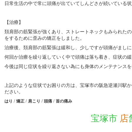
日常生活の中で常に頭痛が出ていてしんどさが続いている状
【治療】
頚肩部の筋緊張が強くあり、ストレートネックもみられたの
をするために歪みの矯正をしました。
治療後、頚肩部の筋緊張は緩和し、少しですが頭痛がましに
何回か治療を繰り返していく中で頭痛は落ち着き、症状の緩
今後は同じ症状を繰り返さない為にも身体のメンテナンスを
上記のような症状でお困りの方は、宝塚市の阪急逆瀬川駅か
ださい。
はり
/
矯正
/
肩こり
/
頭痛
/
首の痛み
宝塚市
店