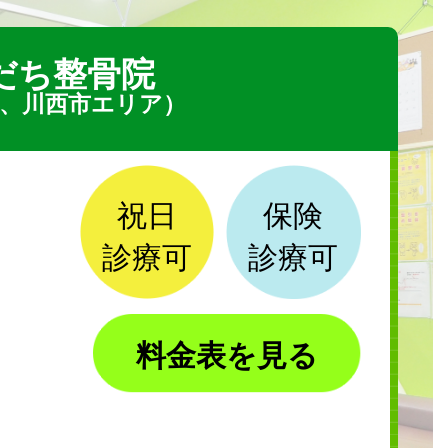
だち整骨院
、川西市エリア）
祝日
保険
診療可
診療可
料金表を見る