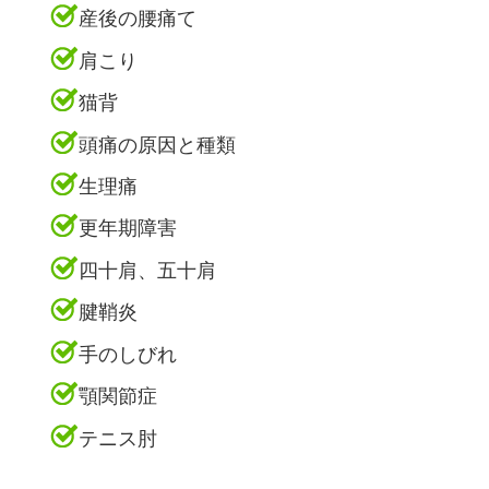
産後の腰痛て
肩こり
猫背
頭痛の原因と種類
生理痛
更年期障害
四十肩、五十肩
腱鞘炎
手のしびれ
顎関節症
テニス肘