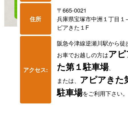
〒665-0021
住所
兵庫県宝塚市中洲１丁目１−
ピアきた１F
阪急今津線逆瀬川駅から徒
アピ
お車でお越しの方は
た第１駐車場
、
アクセス:
アピアきた
または、
駐車場
をご利用下さい