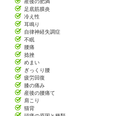
産後の肥満
足底筋膜炎
冷え性
耳鳴り
自律神経失調症
不眠
腰痛
捻挫
めまい
ぎっくり腰
疲労回復
膝の痛み
産後の腰痛て
肩こり
猫背
頭痛の原因と種類