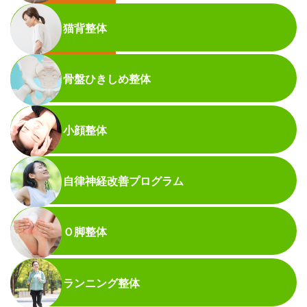
た第２駐車場
をご
猫背整体
利用下さい。
骨盤ひきしめ整体
小顔整体
自律神経改善プログラム
Ｏ脚整体
ランニング整体