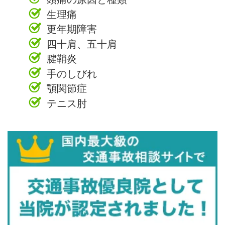
生理痛
更年期障害
四十肩、五十肩
腱鞘炎
手のしびれ
顎関節症
テニス肘