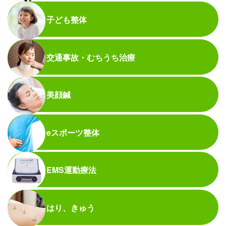
子ども整体
交通事故・むちうち治療
美顔鍼
eスポーツ整体
EMS運動療法
はり、きゅう