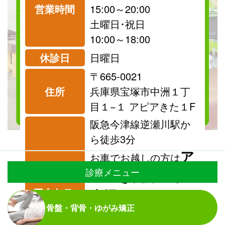
営業時間
15:00～20:00
祝日
保険
土曜日･祝日
診療可
診療可
10:00～18:00
休診日
日曜日
〒665-0021
料金表を見る
住所
兵庫県宝塚市中洲１丁
目１−１ アピアきた１F
阪急今津線逆瀬川駅か
ら徒歩3分
ア
お車でお越しの方は
診療メニュー
ピアきた第１駐
アクセス:
車場
、
骨盤・背骨・ゆがみ矯正
アピアき
または、