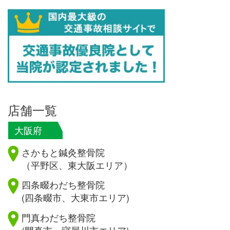
店舗一覧
大阪府
さかもと鍼灸整骨院
（平野区、東大阪エリア）
四条畷わだち整骨院
(四条畷市、大東市エリア)
門真わだち整骨院
(門真市、寝屋川市エリア)