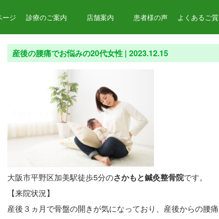
ページ
診療のご案内
店舗案内
患者様の声
よくあるご質問
産後の腰痛でお悩みの20代女性 |
2023.12.15
大阪市平野区加美駅徒歩5分の
さかもと鍼灸整骨院
です。
【来院状況】
産後３ヵ月で骨盤の開きが気になっており、産後からの腰痛