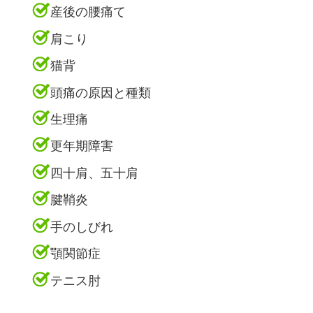
産後の腰痛て
肩こり
猫背
頭痛の原因と種類
生理痛
更年期障害
四十肩、五十肩
腱鞘炎
手のしびれ
顎関節症
テニス肘