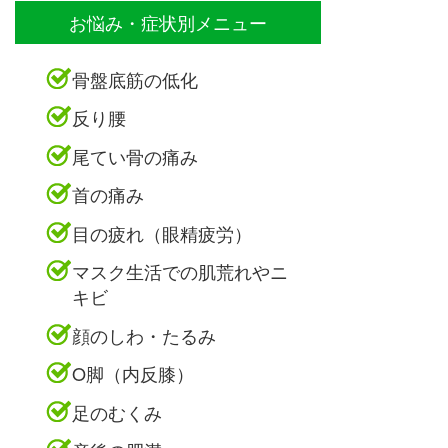
お悩み・症状別メニュー
骨盤底筋の低化
反り腰
尾てい骨の痛み
首の痛み
目の疲れ（眼精疲労）
マスク生活での肌荒れやニ
キビ
顔のしわ・たるみ
O脚（内反膝）
足のむくみ