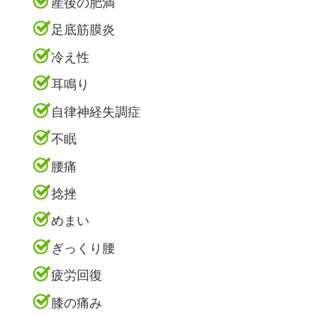
産後の肥満
足底筋膜炎
冷え性
耳鳴り
自律神経失調症
不眠
腰痛
捻挫
めまい
ぎっくり腰
疲労回復
膝の痛み