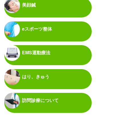
美顔鍼
eスポーツ整体
EMS運動療法
はり、きゅう
訪問診療について