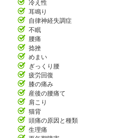
冷え性
耳鳴り
自律神経失調症
不眠
腰痛
捻挫
めまい
ぎっくり腰
疲労回復
膝の痛み
産後の腰痛て
肩こり
猫背
頭痛の原因と種類
生理痛