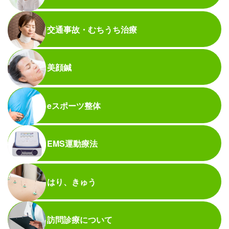
交通事故・むちうち治療
美顔鍼
eスポーツ整体
EMS運動療法
はり、きゅう
訪問診療について