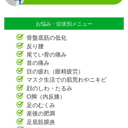
お悩み・症状別メニュー
骨盤底筋の低化
反り腰
尾てい骨の痛み
首の痛み
目の疲れ（眼精疲労）
マスク生活での肌荒れやニキビ
顔のしわ・たるみ
O脚（内反膝）
足のむくみ
産後の肥満
足底筋膜炎