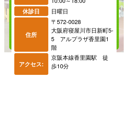
診療可
診療可
10:00～18:00
休診日
日曜日
〒572-0028
料金表を見る
大阪府寝屋川市日新町5-
住所
5 アルプラザ香里園1
階
京阪本線香里園駅 徒
アクセス:
歩10分