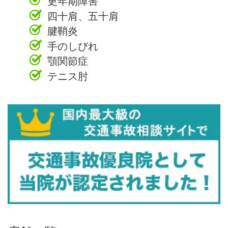
更年期障害
四十肩、五十肩
腱鞘炎
手のしびれ
顎関節症
テニス肘