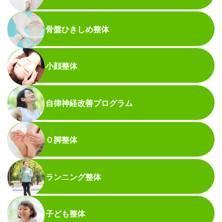
骨盤ひきしめ整体
小顔整体
自律神経改善プログラム
Ｏ脚整体
ランニング整体
子ども整体