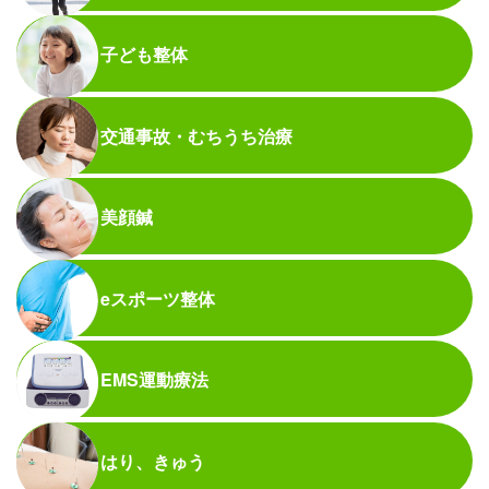
子ども整体
交通事故・むちうち治療
美顔鍼
eスポーツ整体
EMS運動療法
はり、きゅう