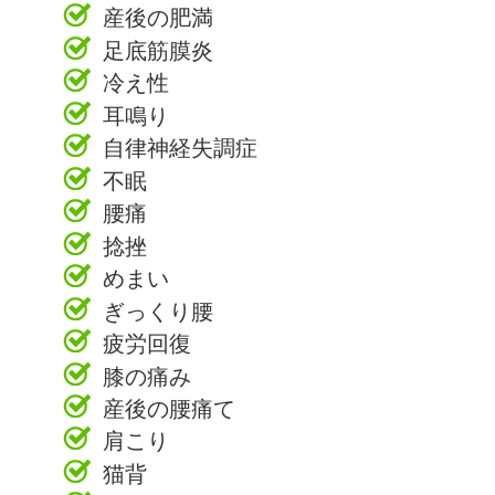
産後の肥満
足底筋膜炎
冷え性
耳鳴り
自律神経失調症
不眠
腰痛
捻挫
めまい
ぎっくり腰
疲労回復
膝の痛み
産後の腰痛て
肩こり
猫背