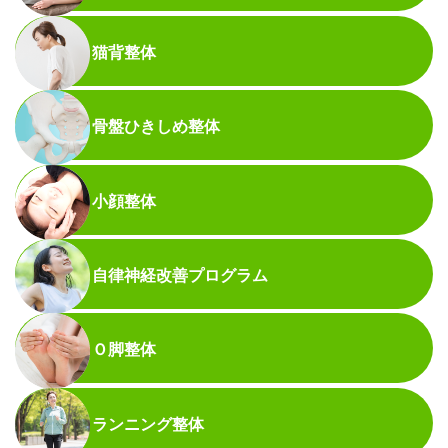
猫背整体
骨盤ひきしめ整体
小顔整体
自律神経改善プログラム
Ｏ脚整体
ランニング整体