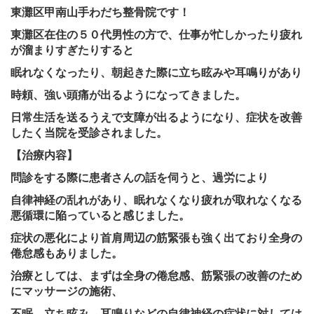
東灘区甲南山手わだち整骨院です！
東灘区在住の５０代男性の方で、仕事が忙しかったり疲れ
が溜まりすぎたりすると
眠れなくなったり、朝起きた際に立ち眩みや耳鳴りがあり
時頼、強い頭痛が出るようになってきました。
日常生活を送るうえで支障が出るようになり、症状を改善
したく
当院を受診されました。
【治療内容】
問診をする際に患者さんの話を伺うと、過労により
自律神経の乱れがあり、眠れなくなり疲れが取れなくなる
悪循環に陥っていると
感じました。
症状の悪化により首肩周辺の筋緊張も強く出ており全身の
倦怠感もありました。
治療としては、まずは全身の倦怠感、筋緊張の改善のため
にマッサージの施術、
不眠、立ち眩み、耳鳴りなどの自律神経の症状に対しては