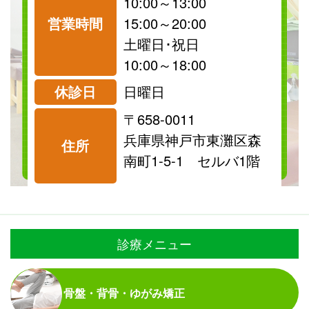
10:00～13:00
営業時間
15:00～20:00
祝日
保険
土曜日･祝日
診療可
診療可
10:00～18:00
休診日
日曜日
〒658-0011
料金表を見る
兵庫県神戸市東灘区森
住所
南町1-5-1 セルバ1階
診療メニュー
骨盤・背骨・ゆがみ矯正