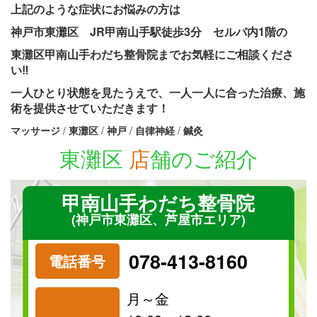
上記のような症状にお悩みの方は
神戸市東灘区 JR甲南山手駅徒歩3分 セルバ内1階の
東灘区甲南山手わだち整骨院までお気軽にご相談くださ
い‼
一人ひとり状態を見たうえで、一人一人に合った治療、施
術を提供させていただきます！
マッサージ
/
東灘区
/
神戸
/
自律神経
/
鍼灸
東灘区
店
舗のご紹介
甲南山手わだち整骨院
(神戸市東灘区、芦屋市エリア)
078-413-8160
電話番号
月～金