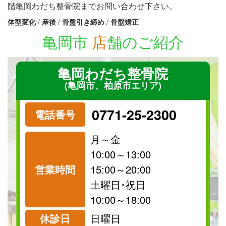
階亀岡わだち整骨院までお問い合わせ下さい。
体型変化
/
産後
/
骨盤引き締め
/
骨盤矯正
亀岡市
店
舗のご紹介
亀岡わだち整骨院
(亀岡市、柏原市エリア)
0771-25-2300
電話番号
月～金
10:00～13:00
営業時間
15:00～20:00
祝日
保険
土曜日･祝日
診療可
診療可
10:00～18:00
休診日
日曜日