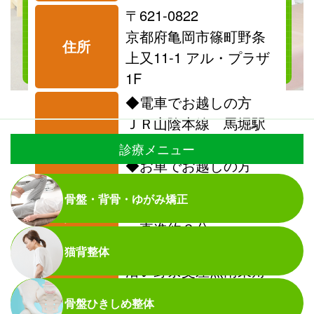
〒621-0822
料金表を見る
京都府亀岡市篠町野条
住所
上又11-1 アル・プラザ
1F
◆電車でお越しの方
ＪＲ山陰本線 馬堀駅
より徒歩14分
診療メニュー
◆お車でお越しの方
（高速）京都縦貫道
骨盤・背骨・ゆがみ矯正
篠ＩＣ下車そのまま北
アクセス
へ直進約３分
（一般道）国道９号線
猫背整体
沿い野条交差点南東角
アルプラザ亀岡 公式HP
骨盤ひきしめ整体