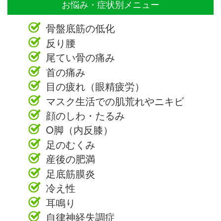
お悩み・症状別メニュー
骨盤底筋の低化
反り腰
尾てい骨の痛み
首の痛み
目の疲れ（眼精疲労）
マスク生活での肌荒れやニキビ
顔のしわ・たるみ
O脚（内反膝）
足のむくみ
産後の肥満
足底筋膜炎
冷え性
耳鳴り
自律神経失調症