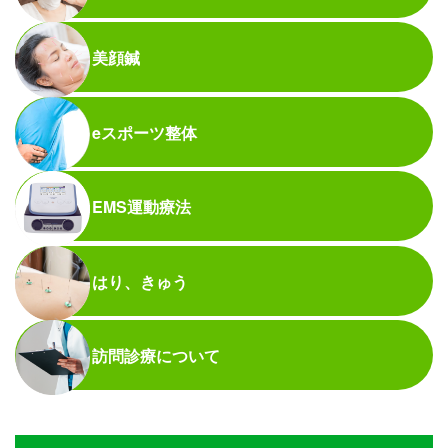
美顔鍼
eスポーツ整体
EMS運動療法
はり、きゅう
訪問診療について