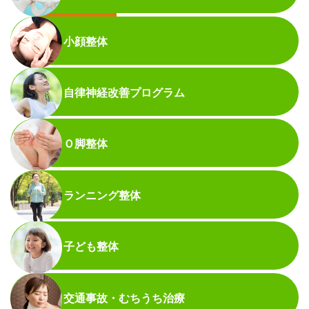
こちら
は
小顔整体
自律神経改善プログラム
Ｏ脚整体
ランニング整体
子ども整体
交通事故・むちうち治療