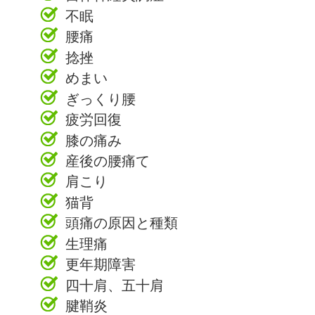
不眠
腰痛
捻挫
めまい
ぎっくり腰
疲労回復
膝の痛み
産後の腰痛て
肩こり
猫背
頭痛の原因と種類
生理痛
更年期障害
四十肩、五十肩
腱鞘炎