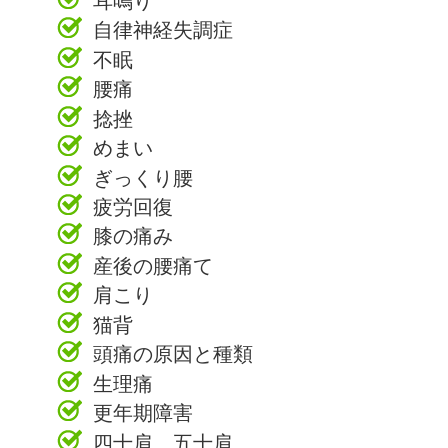
自律神経失調症
不眠
腰痛
捻挫
めまい
ぎっくり腰
疲労回復
膝の痛み
産後の腰痛て
肩こり
猫背
頭痛の原因と種類
生理痛
更年期障害
四十肩、五十肩