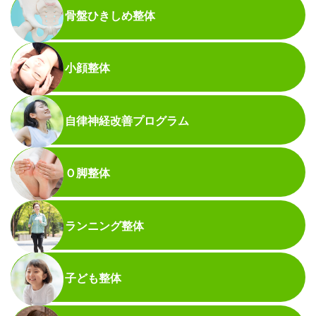
骨盤ひきしめ整体
小顔整体
自律神経改善プログラム
Ｏ脚整体
ランニング整体
子ども整体