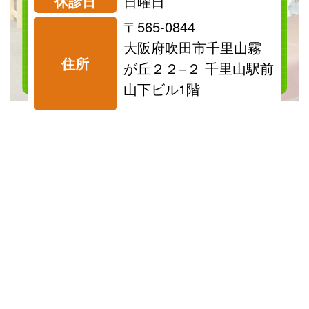
休診日
日曜日
〒565-0844
料金表を見る
大阪府吹田市千里山霧
住所
が丘２２−２ 千里山駅前
山下ビル1階