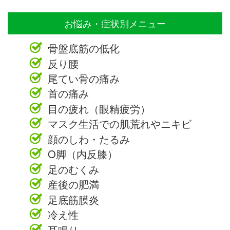
お悩み・症状別メニュー
骨盤底筋の低化
反り腰
尾てい骨の痛み
首の痛み
目の疲れ（眼精疲労）
マスク生活での肌荒れやニキビ
顔のしわ・たるみ
O脚（内反膝）
足のむくみ
産後の肥満
足底筋膜炎
冷え性
耳鳴り