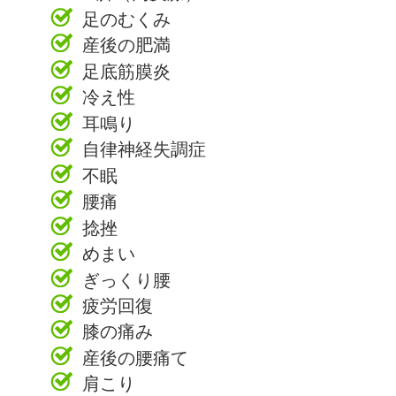
足のむくみ
産後の肥満
足底筋膜炎
冷え性
耳鳴り
自律神経失調症
不眠
腰痛
捻挫
めまい
ぎっくり腰
疲労回復
膝の痛み
産後の腰痛て
肩こり