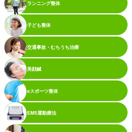
ランニング整体
子ども整体
交通事故・むちうち治療
美顔鍼
eスポーツ整体
EMS運動療法