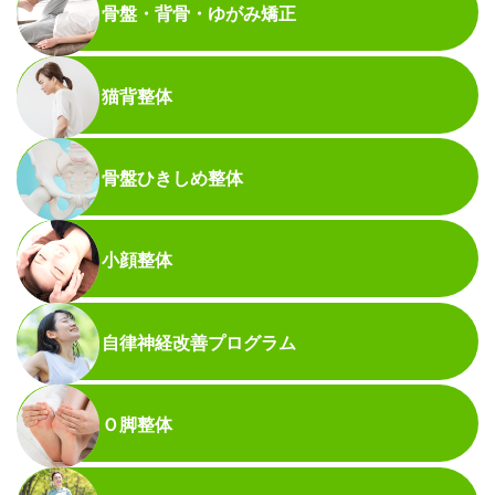
骨盤・背骨・ゆがみ矯正
猫背整体
骨盤ひきしめ整体
小顔整体
自律神経改善プログラム
Ｏ脚整体