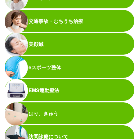
交通事故・むちうち治療
美顔鍼
eスポーツ整体
EMS運動療法
はり、きゅう
訪問診療について