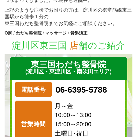
上記のような症状でお困りの方は、淀川区の御堂筋線東三
国駅から徒歩１分の
東三国わだち整骨院までお気軽にご相談ください。
O脚
/
わだち整骨院
/
マッサージ
/
骨盤矯正
淀川区東三国
店
舗のご紹介
東三国わだち整骨院
(淀川区・東淀川区・南吹田エリア)
06-6395-5788
電話番号
月～金
10:00～13:00
営業時間
15:00～20:00
祝日
保険
土曜日･祝日