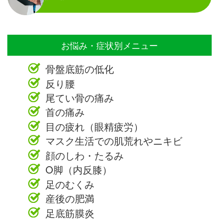
お悩み・症状別メニュー
骨盤底筋の低化
反り腰
尾てい骨の痛み
首の痛み
目の疲れ（眼精疲労）
マスク生活での肌荒れやニキビ
顔のしわ・たるみ
O脚（内反膝）
足のむくみ
産後の肥満
足底筋膜炎