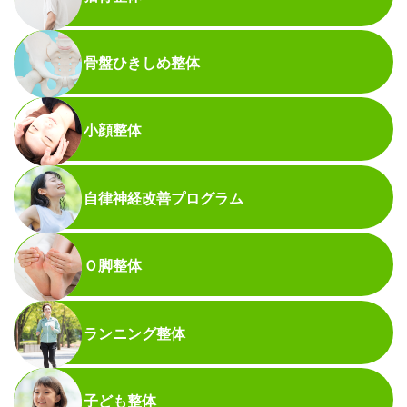
骨盤ひきしめ整体
小顔整体
自律神経改善プログラム
Ｏ脚整体
ランニング整体
子ども整体