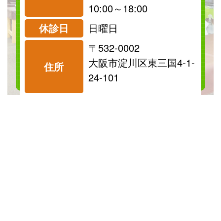
診療可
診療可
10:00～18:00
休診日
日曜日
〒532-0002
料金表を見る
大阪市淀川区東三国4-1-
住所
24-101