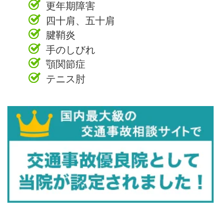
更年期障害
四十肩、五十肩
腱鞘炎
手のしびれ
顎関節症
テニス肘