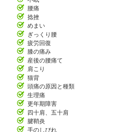
腰痛
捻挫
めまい
ぎっくり腰
疲労回復
膝の痛み
産後の腰痛て
肩こり
猫背
頭痛の原因と種類
生理痛
更年期障害
四十肩、五十肩
腱鞘炎
手のしびれ