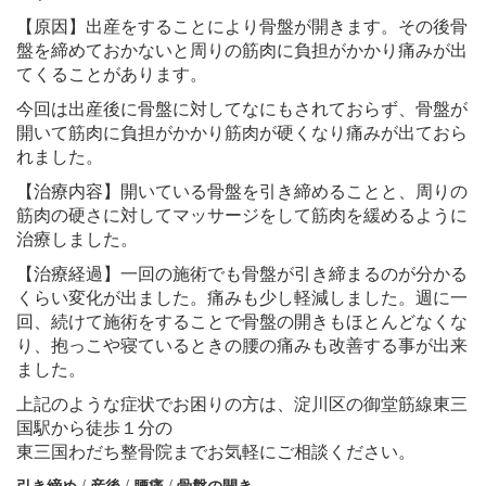
【原因】出産をすることにより骨盤が開きます。その後骨
盤を締めておかないと周りの筋肉に負担がかかり痛みが出
てくることがあります。
今回は出産後に骨盤に対してなにもされておらず、骨盤が
開いて筋肉に負担がかかり筋肉が硬くなり痛みが出ておら
れました。
【治療内容】開いている骨盤を引き締めることと、周りの
筋肉の硬さに対してマッサージをして筋肉を緩めるように
治療しました。
【治療経過】一回の施術でも骨盤が引き締まるのが分かる
くらい変化が出ました。痛みも少し軽減しました。週に一
回、続けて施術をすることで骨盤の開きもほとんどなくな
り、抱っこや寝ているときの腰の痛みも改善する事が出来
ました。
上記のような症状でお困りの方は、淀川区の御堂筋線東三
国駅から徒歩１分の
東三国わだち整骨院までお気軽にご相談ください。
引き締め
/
産後
/
腰痛
/
骨盤の開き