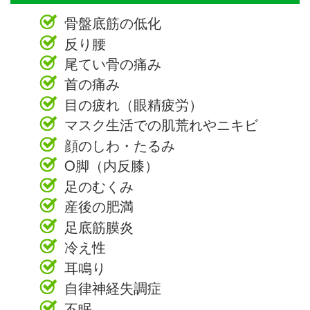
骨盤底筋の低化
反り腰
尾てい骨の痛み
首の痛み
目の疲れ（眼精疲労）
マスク生活での肌荒れやニキビ
顔のしわ・たるみ
O脚（内反膝）
足のむくみ
産後の肥満
足底筋膜炎
冷え性
耳鳴り
自律神経失調症
不眠