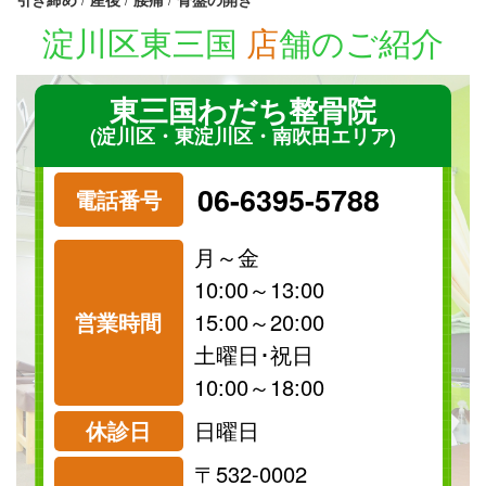
淀川区東三国
店
舗のご紹介
東三国わだち整骨院
(淀川区・東淀川区・南吹田エリア)
06-6395-5788
電話番号
月～金
10:00～13:00
営業時間
15:00～20:00
祝日
保険
土曜日･祝日
診療可
診療可
10:00～18:00
休診日
日曜日
〒532-0002