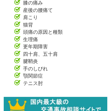
膝の痛み
産後の腰痛て
肩こり
猫背
頭痛の原因と種類
生理痛
更年期障害
四十肩、五十肩
腱鞘炎
手のしびれ
顎関節症
テニス肘