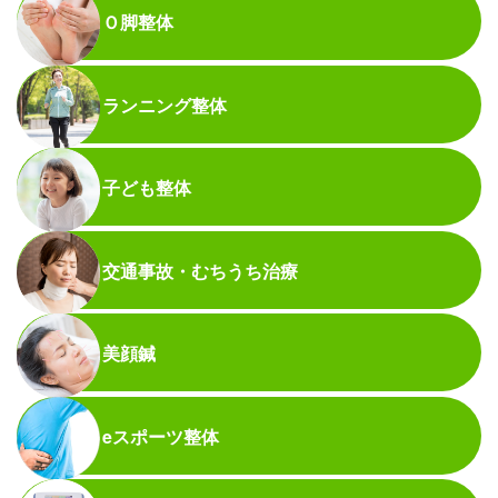
Ｏ脚整体
ランニング整体
子ども整体
交通事故・むちうち治療
美顔鍼
eスポーツ整体