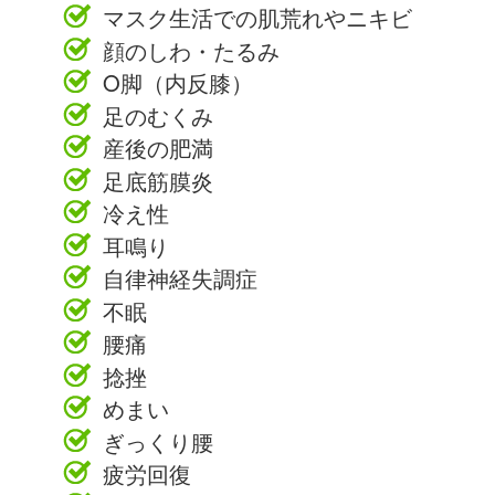
マスク生活での肌荒れやニキビ
顔のしわ・たるみ
O脚（内反膝）
足のむくみ
産後の肥満
足底筋膜炎
冷え性
耳鳴り
自律神経失調症
不眠
腰痛
捻挫
めまい
ぎっくり腰
疲労回復