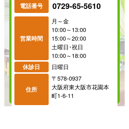
‭0729-65-5610‬
電話番号
月～金
10:00～13:00
営業時間
15:00～20:00
祝日
保険
土曜日･祝日
診療可
診療可
10:00～18:00
休診日
日曜日
〒578-0937
料金表を見る
大阪府東大阪市花園本
住所
町1-6-11