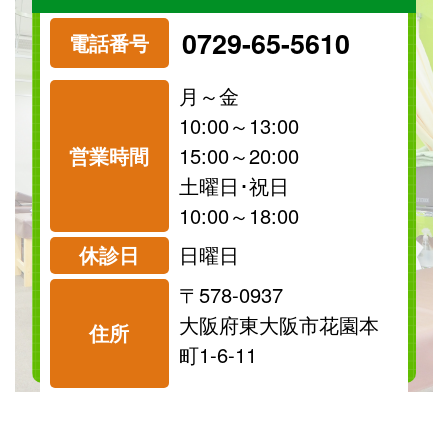
‭0729-65-5610‬
電話番号
月～金
10:00～13:00
営業時間
15:00～20:00
祝日
保険
土曜日･祝日
診療可
診療可
10:00～18:00
休診日
日曜日
〒578-0937
料金表を見る
大阪府東大阪市花園本
住所
町1-6-11