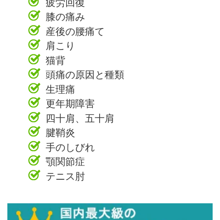
疲労回復
膝の痛み
産後の腰痛て
肩こり
猫背
頭痛の原因と種類
生理痛
更年期障害
四十肩、五十肩
腱鞘炎
手のしびれ
顎関節症
テニス肘