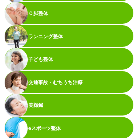
Ｏ脚整体
ランニング整体
子ども整体
交通事故・むちうち治療
美顔鍼
eスポーツ整体