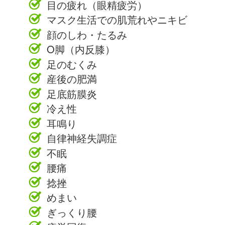
目の疲れ（眼精疲労）
マスク生活での肌荒れやニキビ
顔のしわ・たるみ
O脚（内反膝）
足のむくみ
産後の肥満
足底筋膜炎
冷え性
耳鳴り
自律神経失調症
不眠
腰痛
捻挫
めまい
ぎっくり腰