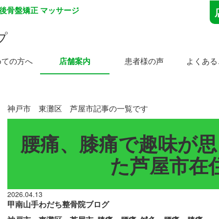
産後骨盤矯正 マッサージ
プ
めての方へ
店舗案内
患者様の声
よくある
神戸市 東灘区 芦屋市記事の一覧です
腰痛、膝痛で趣味が思
た芦屋市在住
2026.04.13
甲南山手わだち整骨院ブログ