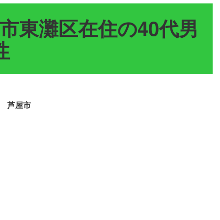
市東灘区在住の40代男
性
 芦屋市