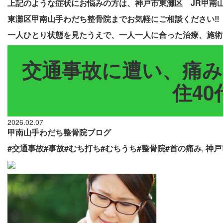
上記のような症状にお悩みの方は、神戸市東灘区 JR甲南山
東灘区甲南山手わだち整骨院までお気軽にご相談ください‼
一人ひとり状態を見たうえで、一人一人に合った治療、施術
交通事故に遭い、痛み
住40
2026.02.07
甲南山手わだち整骨院ブログ
#交通事故#事故#むち打ち#むちうち#整骨院#首の痛み
,
神戸