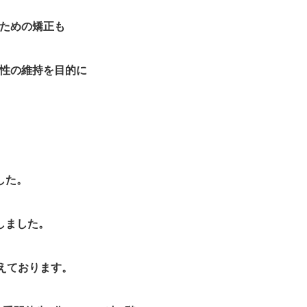
ための矯正も
性の維持を目的に
。
した。
しました。
えております。