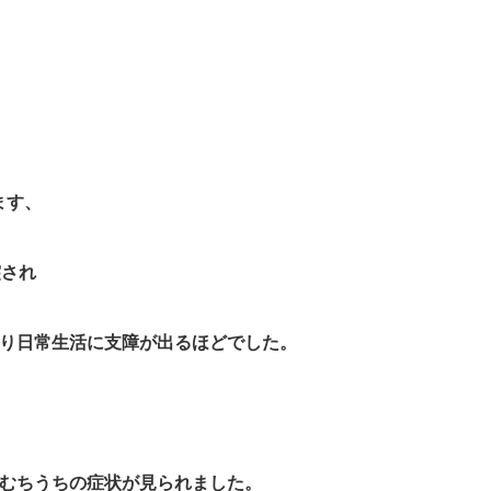
ます、
突され
り日常生活に支障が出るほどでした。
むちうちの症状が見られました。