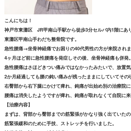
こんにちは！
神戸市東灘区 JR甲南山手駅から徒歩3分セルバ内1階にあ
東灘区甲南山手わだち整骨院です。
急性腰痛→坐骨神経痛でお困りの40代男性の方が来院され
4ヶ月ほど前に急性腰痛を発症しその後、坐骨神経痛も併発
急性腰痛はさほどきつい痛みではなかったみたいで、放置気
2か月経過しても腰の鈍い痛みが残ったままにしていてその
右臀部から右下腿にかけて痺れ、鈍痛が出始め別の治療院に
腰痛は消失したようですが痺れ、鈍痛が取れなくて自院に来
【治療内容】
まずは、背部から臀部までの筋緊張がかなり強く出ていたの
筋緊張緩和のために手技、ストレッチを行いました。