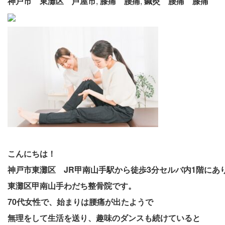
神戸市 東灘区 芦屋市
,
膝痛 腰痛
,
鍼灸 腰痛 膝痛
こんにちは！
神戸市東灘区 JR甲南山手駅から徒歩3分セルバ内1階にあ
東灘区甲南山手わだち整骨院です。
70代女性で、始まりは腰痛が出たようで
無理をして生活を送り、趣味のダンスも続けていると