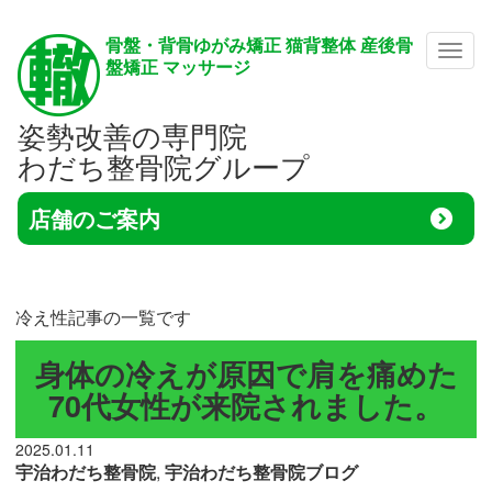
骨盤・背骨ゆがみ矯正 猫背整体 産後骨
メニ
盤矯正 マッサージ
姿勢改善の専門院
わだち整骨院グループ
店舗のご案内
冷え性記事の一覧です
身体の冷えが原因で肩を痛めた
70代女性が来院されました。
2025.01.11
宇治わだち整骨院
,
宇治わだち整骨院ブログ