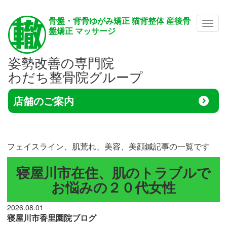
骨盤・背骨ゆがみ矯正 猫背整体 産後骨
メニ
盤矯正 マッサージ
姿勢改善の専門院
わだち整骨院グループ
店舗のご案内
フェイスライン、肌荒れ、美容、美顔鍼記事の一覧です
寝屋川市在住、肌のトラブルで
お悩みの２０代女性
2026.08.01
寝屋川市香里園院ブログ