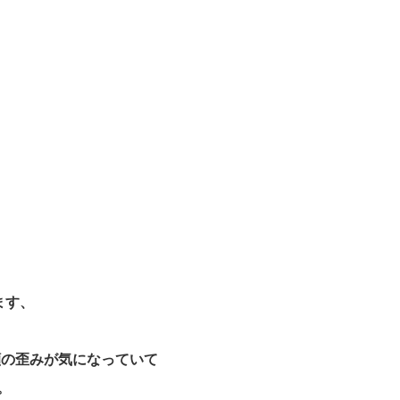
ます、
顔の歪み
が気になっていて
。