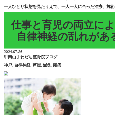
一人ひとり状態を見たうえで、一人一人に合った治療、施術
仕事と育児の両立によ
自律神経の乱れがある
2024.07.26
甲南山手わだち整骨院ブログ
神戸
,
自律神経
,
芦屋
,
鍼灸
,
頭痛