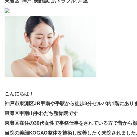
東灘区
,
神戸
,
美顔鍼
,
肌トラブル
,
芦屋
こんにちは！
神戸市東灘区JR甲南や手駅から徒歩3分セルバ内1階にあり
東灘区甲南山手わだち整骨院です
東灘区在住の30代女性で事務仕事をされている方で昔から
当院の美顔KOGAO整体を施術し改善したく来院されました