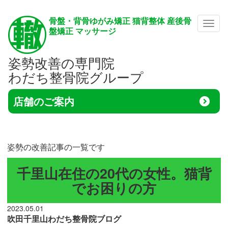
骨盤・背骨ゆがみ矯正 猫背整体 産後骨
メニ
盤矯正 マッサージ
姿勢改善の専門院
わだち整骨院グループ
店舗のご案内
姿勢の改善記事の一覧です
千里山在住の20代の女性。猫背
でお困りの方
2023.05.01
吹田千里山わだち整骨院ブログ