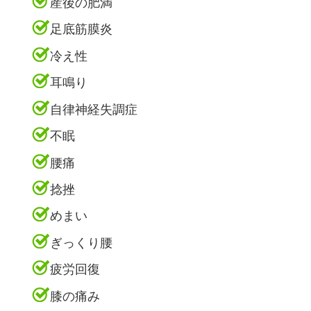
産後の肥満
足底筋膜炎
冷え性
耳鳴り
自律神経失調症
不眠
腰痛
捻挫
めまい
ぎっくり腰
疲労回復
膝の痛み