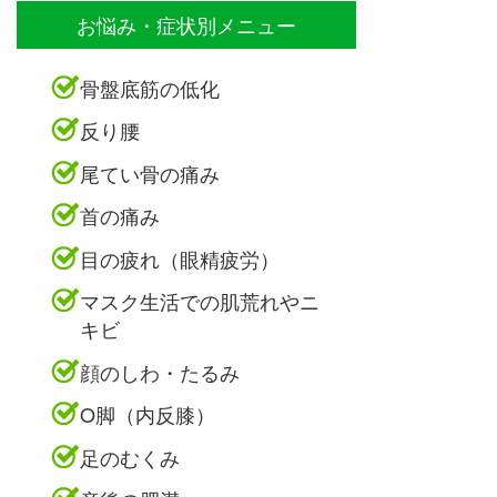
お悩み・症状別メニュー
骨盤底筋の低化
反り腰
尾てい骨の痛み
首の痛み
目の疲れ（眼精疲労）
マスク生活での肌荒れやニ
キビ
顔のしわ・たるみ
O脚（内反膝）
足のむくみ