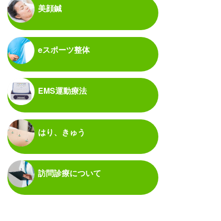
美顔鍼
eスポーツ整体
EMS運動療法
はり、きゅう
訪問診療について