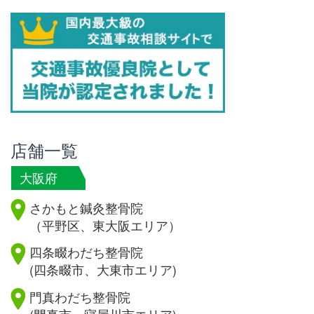
店舗一覧
大阪府
さかもと鍼灸整骨院
（平野区、東大阪エリア）
四条畷わだち整骨院
(四条畷市、大東市エリア)
門真わだち整骨院
(門真市、寝屋川市エリア)