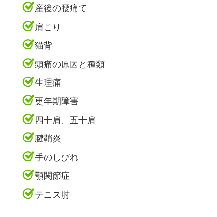
産後の腰痛て
肩こり
猫背
頭痛の原因と種類
生理痛
更年期障害
四十肩、五十肩
腱鞘炎
手のしびれ
顎関節症
テニス肘