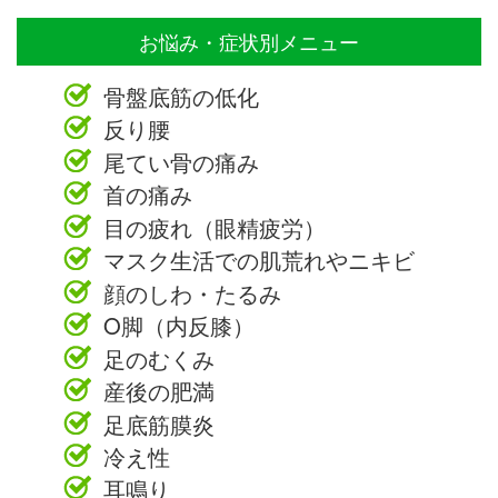
お悩み・症状別メニュー
骨盤底筋の低化
反り腰
尾てい骨の痛み
首の痛み
目の疲れ（眼精疲労）
マスク生活での肌荒れやニキビ
顔のしわ・たるみ
O脚（内反膝）
足のむくみ
産後の肥満
足底筋膜炎
冷え性
耳鳴り