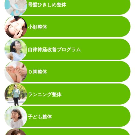
骨盤ひきしめ整体
小顔整体
自律神経改善プログラム
Ｏ脚整体
ランニング整体
子ども整体