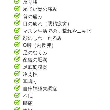
反り腰
尾てい骨の痛み
首の痛み
目の疲れ（眼精疲労）
マスク生活での肌荒れやニキビ
顔のしわ・たるみ
O脚（内反膝）
足のむくみ
産後の肥満
足底筋膜炎
冷え性
耳鳴り
自律神経失調症
不眠
腰痛