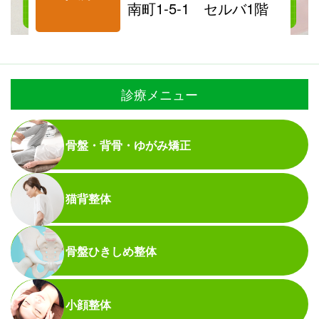
南町1-5-1 セルバ1階
診療メニュー
骨盤・背骨・ゆがみ矯正
猫背整体
骨盤ひきしめ整体
小顔整体