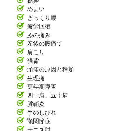
捻挫
めまい
ぎっくり腰
疲労回復
膝の痛み
産後の腰痛て
肩こり
猫背
頭痛の原因と種類
生理痛
更年期障害
四十肩、五十肩
腱鞘炎
手のしびれ
顎関節症
テニス肘