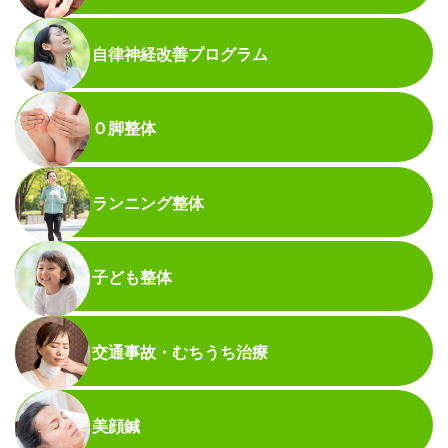
自律神経改善プログラム
Ｏ脚整体
ランニング整体
子ども整体
交通事故・むちうち治療
美顔鍼