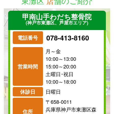
東灘区
店
舗のご紹介
甲南山手わだち整骨院
(神戸市東灘区、芦屋市エリア)
078-413-8160
電話番号
月～金
10:00～13:00
営業時間
15:00～20:00
祝日
保険
土曜日･祝日
診療可
診療可
10:00～18:00
休診日
日曜日
〒658-0011
料金表を見る
兵庫県神戸市東灘区森
住所